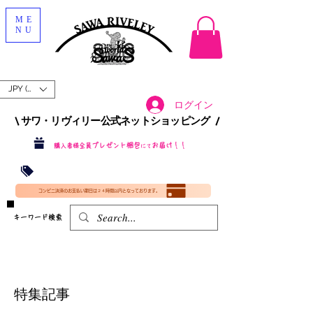
ME
NU
JPY (¥)
ログイン
\ サワ・リヴィリー公式ネットショッピング /​
プレゼント梱包
お届け！！
購入者様全員
にて
沖縄・北海道を含む全国への送料が！
送料
無料！
​35000円
（税込）以上​購入で
​(35000円（税込）未満のご購入は全国送料890円（沖縄・北海道除く）（梱包手数料込み）
コンビニ決済のお支払い期日は２４時間以内となっております。
​キーワード検索
特集記事