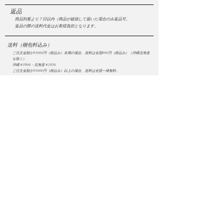
​返品
商品到着より７日以内（商品が破損して届いた場合のみ返品可。
返品の際の送料代金はお客様負担となります。
​送料（梱包料込み）
ご注文金額が35000円（税込み）未満の場合、送料は全国890円（税込み）（沖縄北海道
を除く）
沖縄￥1600・北海道￥1850
ご注文金額が35000円（税込み）以上の場合、送料は全国一律無料。
​Sawa Riveley Company 株式会社
ニュース一覧
お問い合わせ
サイトマップ
個人情報について
利用規約
著作権・商標
・
ぴぱりグッツ
企業情報
​
特定商取引に関する法律
・
PIPARI Dream ポストカード
に基づく表示
・
ぴぱり絵本
・
ぴぱりLINEスタンプ