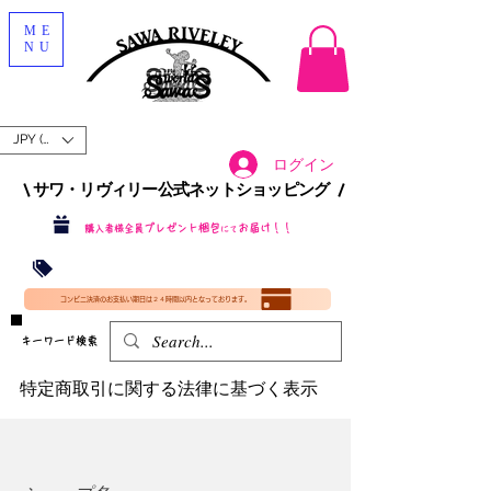
ME
NU
JPY (¥)
ログイン
\ サワ・リヴィリー公式ネットショッピング /​
プレゼント梱包
お届け！！
購入者様全員
にて
沖縄・北海道を含む全国への送料が！
送料
無料！
​35000円
（税込）以上​購入で
​(35000円（税込）未満のご購入は全国送料890円（沖縄・北海道除く）（梱包手数料込み）
コンビニ決済のお支払い期日は２４時間以内となっております。
​キーワード検索
特定商取引に関する法律に基づく表示