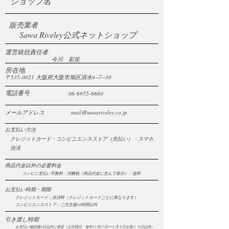
​ショップ名
​販売業者
Sawa Riveley公式ネットショップ
​運営統括責任者
​今川 彩笑
​所在地
〒535-0021 大阪府大阪市旭区清水4−7−30
​電話番号
​06-6955-6660
​メールアドレス
​mail＠sawariveley.co.jp
​お支払い方法
​クレジットカード・コンビニエンスストア（先払い）・スマホ
決済
​商品代金以外の必要料金
​コンビニ支払い手数料・消費税（商品代金に含んで表示）・送料
​お支払い時期・期限
クレジットカード：決済時（クレジットカードごとに異なります）
​コンビニエンスストア：ご注文後24時間以内
​引き渡し時期
​お支払い確認後4
日以内に発送（土日祝日、毎年12月27日
​〜１月５日を除く３日以内）