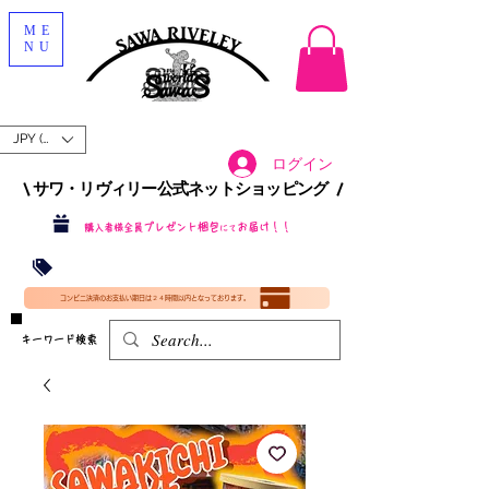
ME
NU
JPY (¥)
ログイン
\ サワ・リヴィリー公式ネットショッピング /​
プレゼント梱包
お届け！！
購入者様全員
にて
沖縄・北海道を含む全国への送料が！
送料
無料！
​35000円
（税込）以上​購入で
​(35000円（税込）未満のご購入は全国送料890円（沖縄・北海道除く）（梱包手数料込み）
コンビニ決済のお支払い期日は２４時間以内となっております。
​キーワード検索