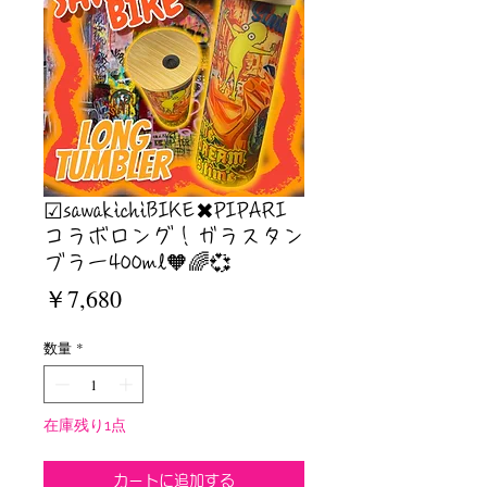
☑︎sawakichiBIKE✖︎PIPARI
コラボロング！ガラスタン
ブラー400ml🧡🌈💞
価
￥7,680
格
数量
*
在庫残り1点
カートに追加する