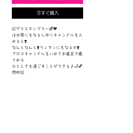
今すぐ購入
☑︎グラスタンブラー🌈🧡
は水筒にもなるし中にキャンドルを入
れると❣️
なんとなんと❣️ランタンにもなるの❣️
アロマキャンドルをいれてお風呂で癒
される
ひとときも過ごすことができるよ🛁💕
🥹🫶🏻
【容量】400ml
【素材】ガラス・蓋竹
©︎Sawa Riveley./©︎PIPARI STORY.
ニュース一覧
お問い合わせ
サイトマップ