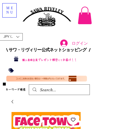
ME
NU
JPY (¥)
ログイン
\ サワ・リヴィリー公式ネットショッピング /​
プレゼント梱包
お届け！！
購入者様全員
にて
沖縄・北海道を含む全国への送料が！
送料
無料！
​35000円
（税込）以上​購入で
​(35000円（税込）未満のご購入は全国送料890円（沖縄・北海道除く）（梱包手数料込み）
コンビニ決済のお支払い期日は２４時間以内となっております。
​キーワード検索