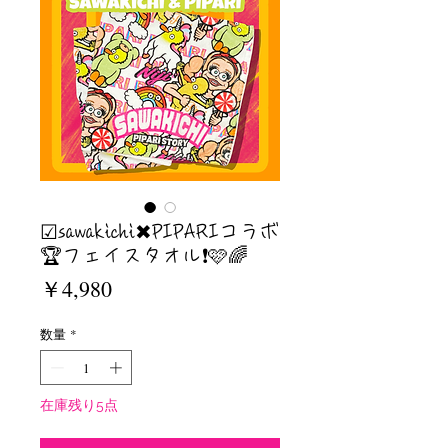
☑︎sawakichi✖︎PIPARIコラボ
🏆フェイスタオル❗️🩷🌈
価
￥4,980
格
数量
*
在庫残り5点