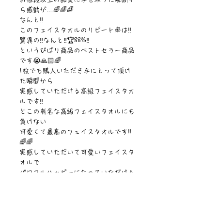
ら感動が…🌈🌈🌈
なんと‼️
このフェイスタオルのリピート率は‼️
驚異の‼️なんと‼️🏆88%‼️
というぴぱり商品のベストセラー商品
です😭🙏🏻🌈
1枚でも購入いただき手にとって頂け
た瞬間から
実感していただける高級フェイスタオ
ルです‼️
どこの有名な高級フェイスタオルにも
負けない
可愛くて最高のフェイスタオルです‼️
🌈🌈
実感していただいて可愛いフェイスタ
オルで
パワフルハッピーになっていただける
と嬉しいです🥳🙏🏻🌈
洗濯物をしていても可愛いフェイスタ
オルを
畳んでいると洗濯物も楽しくできちゃ