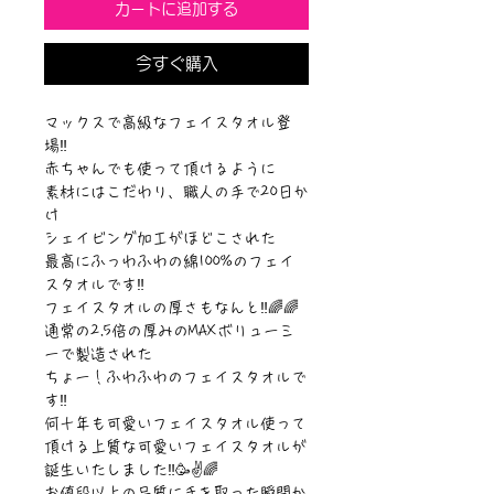
カートに追加する
今すぐ購入
マックスで高級なフェイスタオル登
場‼️
赤ちゃんでも使って頂けるように
素材にはこだわり、職人の手で20日か
け
シェイビング加工がほどこされた
最高にふっわふわの綿100%のフェイ
スタオルです‼️
フェイスタオルの厚さもなんと‼️🌈🌈
通常の2.5倍の厚みのMAXボリューミ
ーで製造された
ちょー！ふわふわのフェイスタオルで
す‼️
何十年も可愛いフェイスタオル使って
頂ける上質な可愛いフェイスタオルが
誕生いたしました‼️🥳✌️🌈
お値段以上の品質に手を取った瞬間か