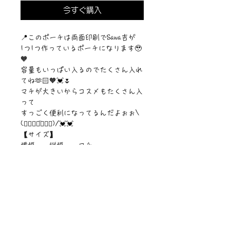
今すぐ購入
📍このポーチは両面印刷でSawa吉が
1つ1つ作っているポーチになります🥹
🧡
容量もいっぱい入るのでたくさん入れ
てね🫶🏻🧡💓🌷
マチが大きいからコスメもたくさん入
って
すっごく便利になってるんだよぉぉ\
(๑⃙⃘◡̈๑⃙⃘)/💓💓
【サイズ】
横幅 縦幅 マチ
15cm 10cm 6cm
【素材】ポリエステル
©︎Sawa Riveley./©︎PIPARI STORY.
ニュース一覧