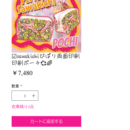
☑︎sawakichiぴぱり両面印刷
印刷ポーチ💞🌈
価
￥7,480
格
数量
*
在庫残り2点
カートに追加する