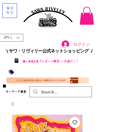
ME
NU
JPY (¥)
ログイン
\ サワ・リヴィリー公式ネットショッピング /​
プレゼント梱包
お届け！！
購入者様全員
にて
沖縄・北海道を含む全国への送料が！
送料
無料！
​35000円
（税込）以上​購入で
​(35000円（税込）未満のご購入は全国送料890円（沖縄・北海道除く）（梱包手数料込み）
コンビニ決済のお支払い期日は２４時間以内となっております。
​キーワード検索