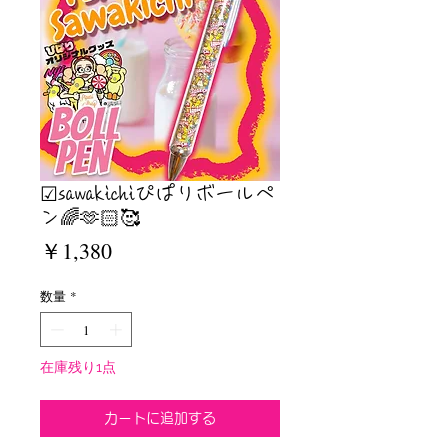
☑︎sawakichiぴぱりボールペ
ン🌈🫶🏻🥰
価
￥1,380
格
数量
*
在庫残り1点
カートに追加する