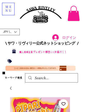
ME
NU
JPY (¥)
ログイン
\ サワ・リヴィリー公式ネットショッピング /​
プレゼント梱包
お届け！！
購入者様全員
にて
沖縄・北海道を含む全国への送料が！
送料
無料！
​35000円
（税込）以上​購入で
​(35000円（税込）未満のご購入は全国送料890円（沖縄・北海道除く）（梱包手数料込み）
コンビニ決済のお支払い期日は２４時間以内となっております。
​キーワード検索