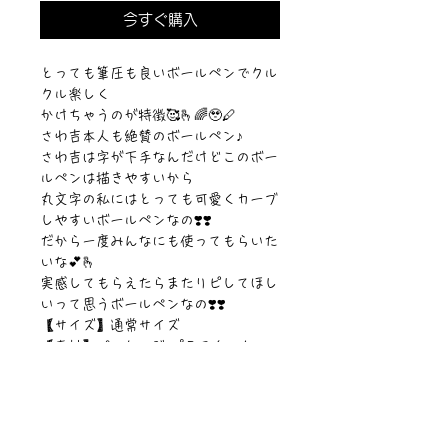
今すぐ購入
とっても筆圧も良いボールペンでクル
クル楽しく
かけちゃうのが特徴🥰🫰🌈🥹🖊
さわ吉本人も絶賛のボールペン♪
さわ吉は字が下手なんだけどこのボー
ルペンは描きやすいから
丸文字の私にはとっても可愛くカーブ
しやすいボールペンなの❣️❣️
だから一度みんなにも使ってもらいた
いな💕🫰
実感してもらえたらまたリピしてほし
いって思うボールペンなの❣️❣️
【サイズ】通常サイズ
【素材】パッケージ:プラスチック
【容量】1本
【仕様】詰め替え可能なボールペン🖊
太めで描きやすい❣️
©︎PIPARI STORY./©︎Sawa Riveley.