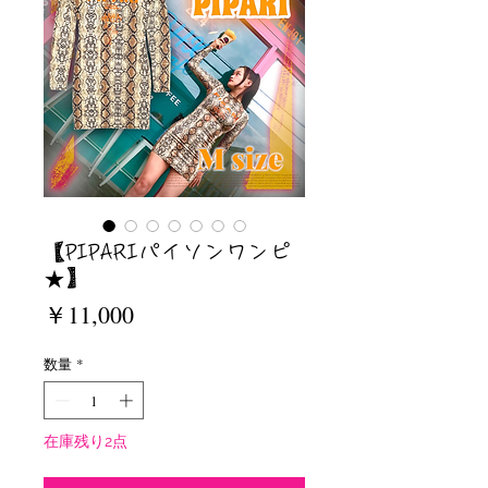
【PIPARIパイソンワンピ
★】
価
￥11,000
格
数量
*
在庫残り2点