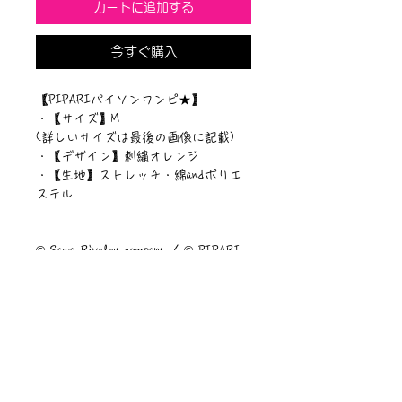
カートに追加する
今すぐ購入
【PIPARIパイソンワンピ★】

・【サイズ】M

(詳しいサイズは最後の画像に記載)

・【デザイン】刺繍オレンジ

・【生地】ストレッチ・綿andポリエ
ステル

© Sawa Riveley compary. / © PIPARI 
STORY. MADE IN THE JAPAN © Sawa 
Riveley compary. / © PIPARI STORY. 
MADE IN THE JAPAN
ニュース一覧
お問い合わせ