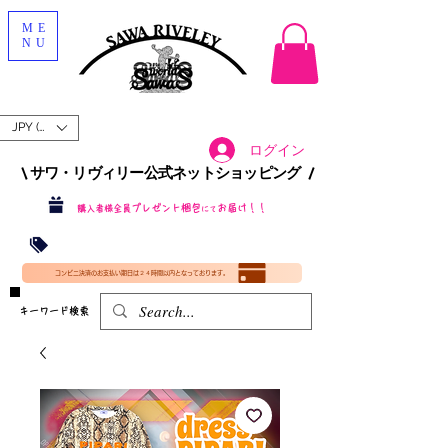
ME
NU
JPY (¥)
ログイン
\ サワ・リヴィリー公式ネットショッピング /​
プレゼント梱包
お届け！！
購入者様全員
にて
沖縄・北海道を含む全国への送料が！
送料
無料！
​35000円
（税込）以上​購入で
​(35000円（税込）未満のご購入は全国送料890円（沖縄・北海道除く）（梱包手数料込み）
コンビニ決済のお支払い期日は２４時間以内となっております。
​キーワード検索