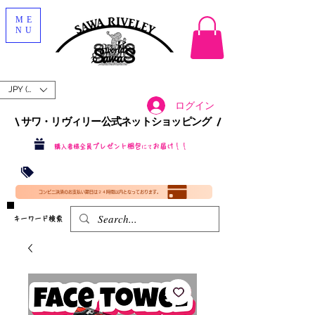
ME
NU
JPY (¥)
ログイン
\ サワ・リヴィリー公式ネットショッピング /​
プレゼント梱包
お届け！！
購入者様全員
にて
沖縄・北海道を含む全国への送料が！
送料
無料！
​35000円
（税込）以上​購入で
​(35000円（税込）未満のご購入は全国送料890円（沖縄・北海道除く）（梱包手数料込み）
コンビニ決済のお支払い期日は２４時間以内となっております。
​キーワード検索