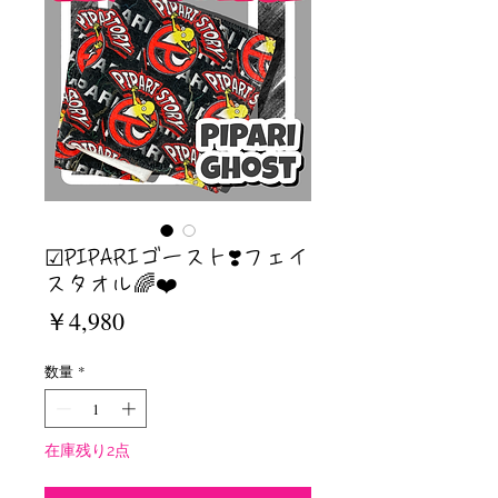
☑︎PIPARIゴースト❣️フェイ
スタオル🌈❤️
価
￥4,980
格
数量
*
在庫残り2点