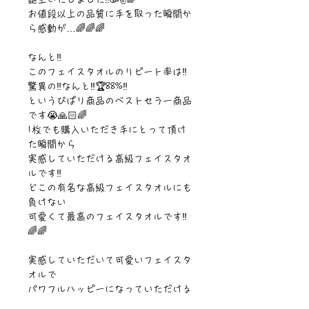
お値段以上の品質に手を取った瞬間か
ら感動が…🌈🌈🌈

なんと‼️

このフェイスタオルのリピート率は‼️

驚異の‼️なんと‼️🏆88%‼️

というぴぱり商品のベストセラー商品
です😭🙏🏻🌈

1枚でも購入いただき手にとって頂け
た瞬間から

実感していただける高級フェイスタオ
ルです‼️

どこの有名な高級フェイスタオルにも
負けない

可愛くて最高のフェイスタオルです‼️
🌈🌈

実感していただいて可愛いフェイスタ
オルで

パワフルハッピーになっていただける
と嬉しいです🥳🙏🏻🌈
