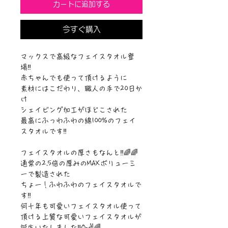
カートに追加する
今すぐ購入
マックスで高級なフェイスタオル登
場‼️

赤ちゃんでも使って頂けるように

素材にはこだわり、職人の手で20日か
け

シェイビング加工がほどこされた

最高にふっわふわの綿100%のフェイ
スタオルです‼️

フェイスタオルの厚さもなんと‼️🌈🌈

通常の2.5倍の厚みのMAXボリューミ
ーで製造された

ちょー！ふわふわのフェイスタオルで
す‼️

何十年も可愛いフェイスタオル使って

頂ける上質な可愛いフェイスタオルが

誕生いたしました‼️🥳✌️🌈
