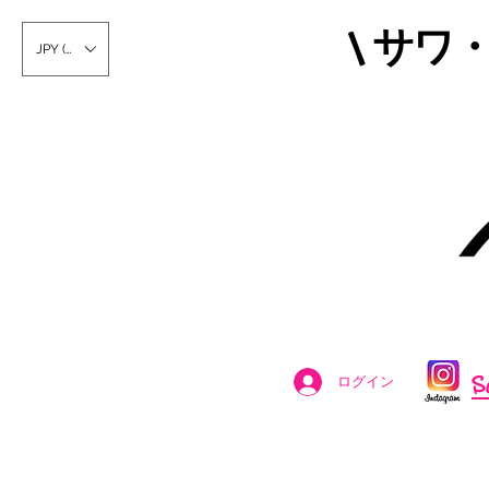
\ サワ
JPY (¥)
S
ログイン