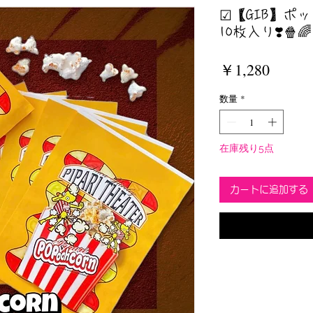
☑︎【GIB】
10枚入り❣️🍿🌈
価
￥1,280
格
数量
*
在庫残り5点
カートに追加する