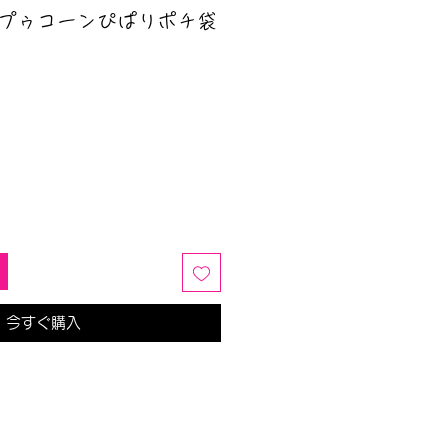
ポップゥコーンぴぱりポチ袋
今すぐ購入