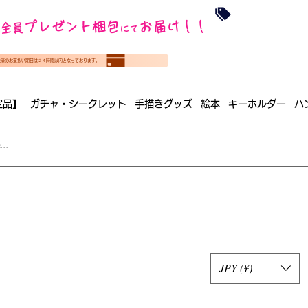
沖縄・北海道を
プレゼント梱包
お届け！！
全員
​35000円
にて
（税
​(35000円（税込）未満のご
決済のお支払い期日は２４時間以内となっております。
（梱包手数料込み）
定品】
ガチャ・シークレット
手描きグッズ
絵本
キーホルダー
ハ
JPY (¥)