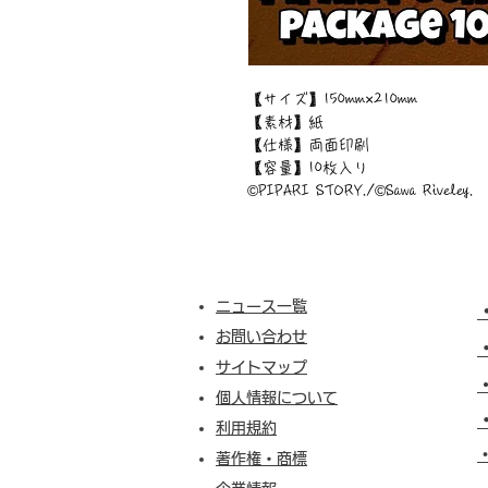
【サイズ】150mm×210mm
【素材】紙
【仕様】両面印刷
【容量】10枚入り
©︎PIPARI STORY./©︎Sawa Riveley.
ニュース一覧
お問い合わせ
サイトマップ
個人情報について
利用規約
​
著作権・商標