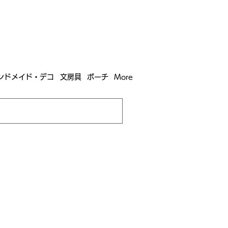
含む全国への送料が！
送料
無料！
込）以上​購入で
購入は全国送料890円（沖縄・北海道除く）
ンドメイド・デコ
文房具
ポーチ
More