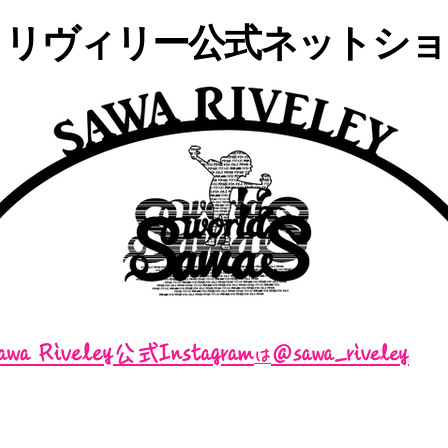
・リヴィリー公式ネットショッ
awa Riveley公式Instagram
＠sawa_riveley
は