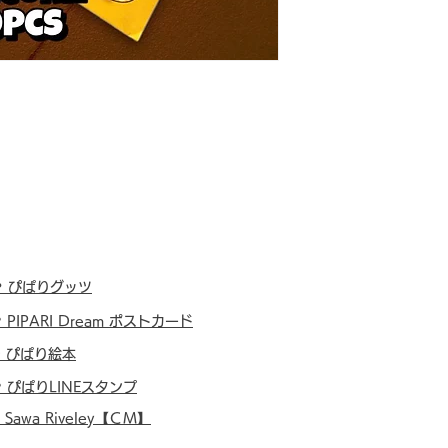
・
ぴぱりグッツ
・
PIPARI Dream ポストカード
・
ぴぱり絵本
・
ぴぱりLINEスタンプ
・
Sawa Riveley【ＣＭ】