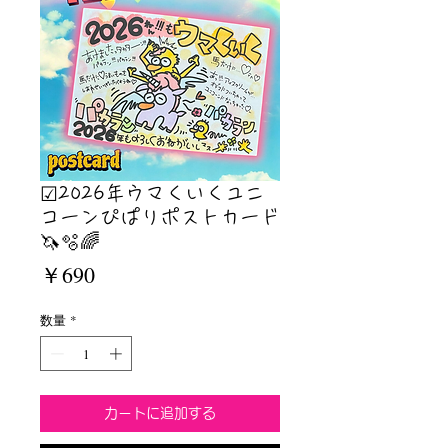
☑︎2026年ウマくいくユニ
コーンぴぱりポストカード
🦄🫧🌈
価
￥690
格
数量
*
カートに追加する