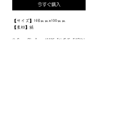
今すぐ購入
【サイズ】148ｍｍ×100ｍｍ
【素材】紙
© Sawa Riveley . MADE IN THE JAPAN
ニュース一覧
お問い合わせ
サイトマップ
個人情報について
利用規約
著作権・商標
・
ぴぱりグッツ
企業情報
​
特定商取引に関する法律
・
PIPARI Dream ポストカード
に基づく表示
・
ぴぱり絵本
・
ぴぱりLINEスタンプ
​・
Sawa Riveley【ＣＭ】