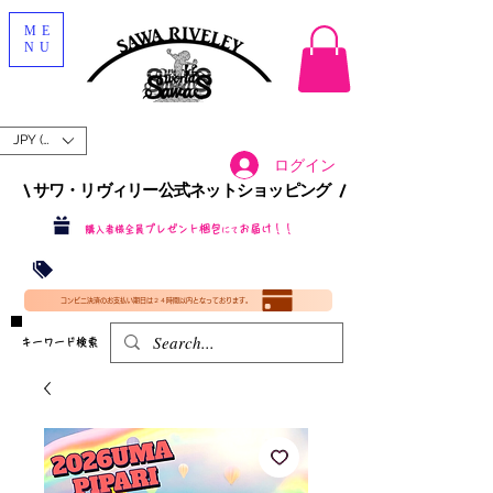
ME
NU
JPY (¥)
ログイン
\ サワ・リヴィリー公式ネットショッピング /​
プレゼント梱包
お届け！！
購入者様全員
にて
沖縄・北海道を含む全国への送料が！
送料
無料！
​35000円
（税込）以上​購入で
​(35000円（税込）未満のご購入は全国送料890円（沖縄・北海道除く）（梱包手数料込み）
コンビニ決済のお支払い期日は２４時間以内となっております。
​キーワード検索