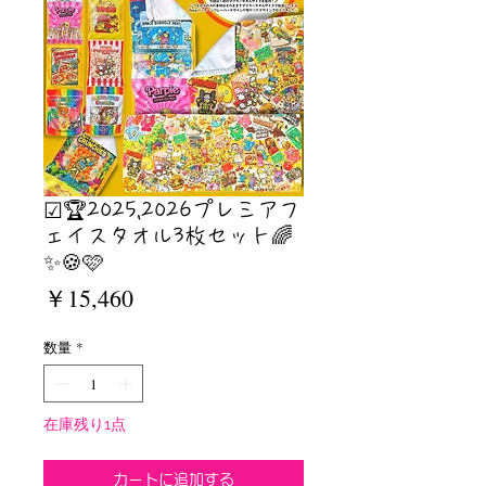
☑︎🏆2025,2026プレミアフ
ェイスタオル3枚セット🌈
✨🍪🩷
価
￥15,460
格
数量
*
在庫残り1点
カートに追加する