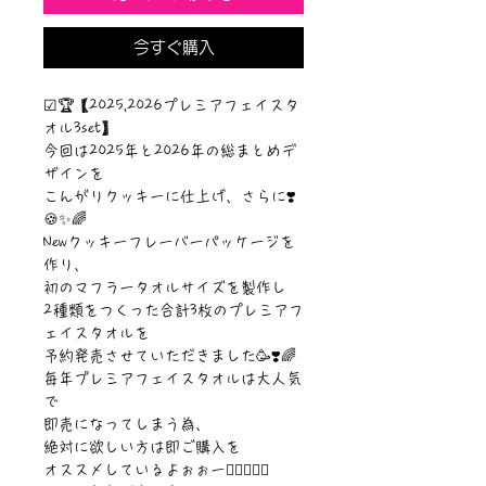
今すぐ購入
☑︎🏆【2025,2026プレミアフェイスタ
オル3set】
今回は2025年と2026年の総まとめデ
ザインを
こんがりクッキーに仕上げ、さらに❣️
🍪✨🌈
Newクッキーフレーバーパッケージを
作り、
初のマフラータオルサイズを製作し
2種類をつくった合計3枚のプレミアフ
ェイスタオルを
予約発売させていただきました🥳❣️🌈
毎年プレミアフェイスタオルは大人気
で
即売になってしまう為、
絶対に欲しい方は即ご購入を
オススメしているよぉぉー❤️‍🔥🥳🤝🌈