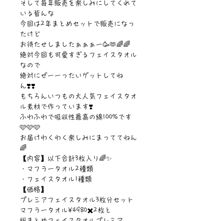
そして毎年販売を楽しみにしてくれて
いる皆んな
今回は2年まとめセットで販売になっ
たけど
お待たせしましたぁぁぁー🥳🫶🌈🌈
絶対今回も可愛すぎるフェイスタオル
なので
絶対にぜーーったいゲットしてね
ん❣️❣️
もちろんいつもの大人気フェイスタオ
ル素材で作っています❣️
ふわふわで吸収性最高の綿100%です
🩷🩷🩷
お届けわくわく楽しみにまっててねん
🌈
【内容】以下合計3枚入り🌈✨
・マフラータオル2種類
・フェイスタオル1種類
【価格】
プレミアフェイスタオル3枚分セット
マフラータオル¥4980✖️2枚と
総まとめフェイスタオルプレミア