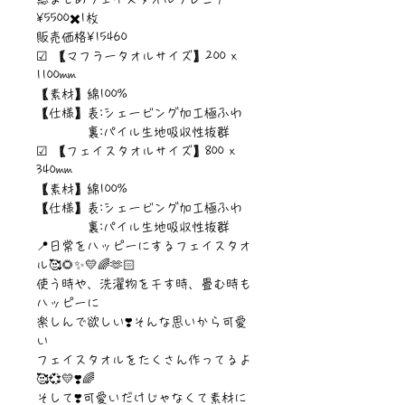
¥5500✖️1枚
販売価格¥15460
☑ 【マフラータオルサイズ】200 x
1100mm
【素材】綿100%
【仕様】表:シェービング加工極ふわ
裏:パイル生地吸収性抜群
☑ 【フェイスタオルサイズ】800 x
340mm
【素材】綿100%
【仕様】表:シェービング加工極ふわ
裏:パイル生地吸収性抜群
📍日常をハッピーにするフェイスタオ
ル🥰🌻✨💛🌈🫶🏻
使う時や、洗濯物を干す時、畳む時も
ハッピーに
楽しんで欲しい❣️そんな思いから可愛
い
フェイスタオルをたくさん作ってるよ
🥰💞💛❣️🌈
そして❣️可愛いだけじゃなくて素材に