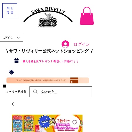
ME
NU
JPY (¥)
ログイン
\ サワ・リヴィリー公式ネットショッピング /​
プレゼント梱包
お届け！！
購入者様全員
にて
沖縄・北海道を含む全国への送料が！
送料
無料！
​35000円
（税込）以上​購入で
​(35000円（税込）未満のご購入は全国送料890円（沖縄・北海道除く）（梱包手数料込み）
コンビニ決済のお支払い期日は２４時間以内となっております。
​キーワード検索