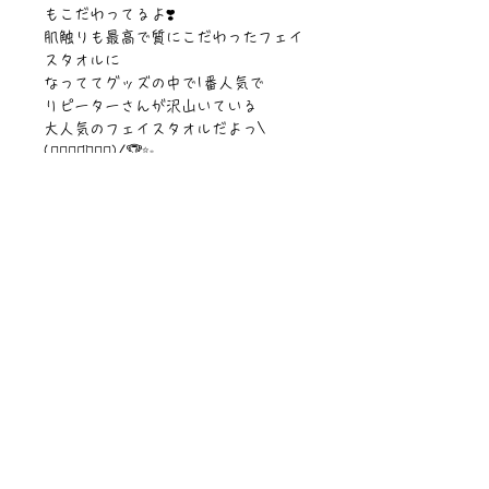
もこだわってるよ❣️
肌触りも最高で質にこだわったフェイ
スタオルに
なっててグッズの中で1番人気で
リピーターさんが沢山いている
大人気のフェイスタオルだよっ\
(๑⃙⃘◡̈๑⃙⃘)/🏆✨
📍よれない肌ざわり最高フェイスタオ
ル登場‼️
赤ちゃんでも使って頂けるように
素材にはこだわりシェイビング加工が
ほどこされた
最高にふっわふわの綿100%のフェイ
スタオル🧡
📍何十年も可愛いフェイスタオルを使
って
貰いたくて吸収性もバッチリな綿
100%で
お値段以上の品質に手を取った瞬間か
ら感動が…🌈🌈🌈
📍実感していただいて可愛いフェイス