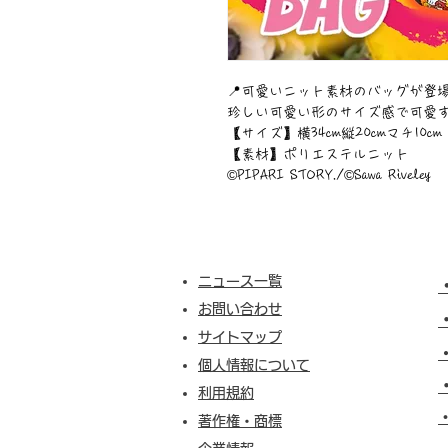
📍可愛いニット素材のバッグが登場💞
珍しい可愛い形のサイズ感で可愛すぎ
【サイズ】横34cm縦20cmマチ10cm
【素材】ポリエステルニット
©︎PIPARI STORY./©︎Sawa Riveley
ニュース一覧
お問い合わせ
サイトマップ
個人情報について
利用規約
​
著作権・商標