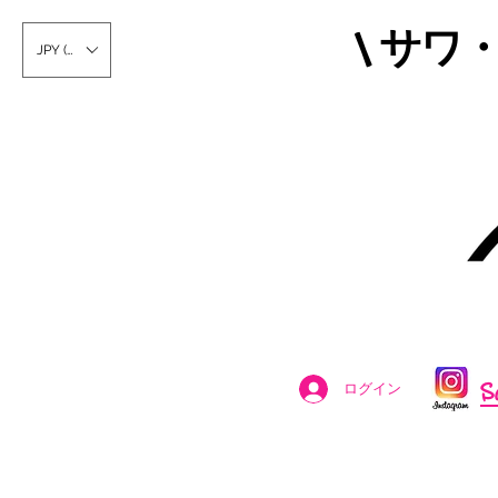
\ サワ
JPY (¥)
S
ログイン