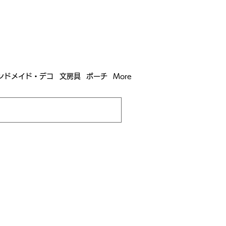
含む全国への送料が！
送料
無料！
込）以上​購入で
購入は全国送料890円（沖縄・北海道除く）
ンドメイド・デコ
文房具
ポーチ
More