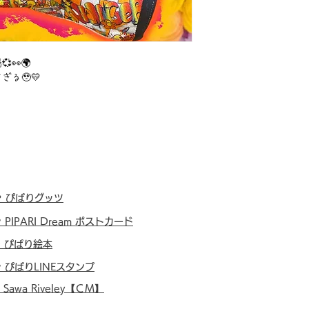
👀🌍
る🥹💛
・
ぴぱりグッツ
・
PIPARI Dream ポストカード
・
ぴぱり絵本
・
ぴぱりLINEスタンプ
・
Sawa Riveley【ＣＭ】