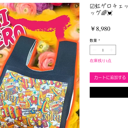
☑︎虹ゲロチェ
ッグ🌈💓
価
￥8,980
格
数量
*
在庫残り1点
カートに追加する