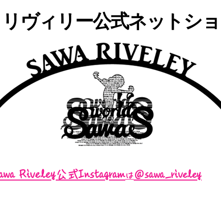
・リヴィリー公式ネットショッ
awa Riveley公式Instagram
＠sawa_riveley
は