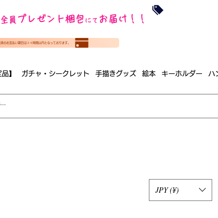
沖縄・北海道を
プレゼント梱包
お届け！！
全員
​35000円
にて
（税
​(35000円（税込）未満のご
決済のお支払い期日は２４時間以内となっております。
（梱包手数料込み）
定品】
ガチャ・シークレット
手描きグッズ
絵本
キーホルダー
ハ
JPY (¥)