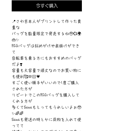
今すぐ購入
📍さわ吉本人がプリントして作った貴
重な
バッグを数量限定で発売するね🥹💞🌍
👜✨
BIGバッグは斜めがけや肩掛けができ
て
自転車を乗る方にもおすすめのバッグ
だよ❣️
容量も大容量で頑丈なのでお買い物に
も便利🥰🫶🏻💗
すごく使い勝手がいいので1度ご購入
された方が
リピートでこのBIGバッグを購入して
くれる方が
多くてSawaもとってもうれしいよぉ🥹
✨🌈🌈
Sawaも発送の時とかに荷物を入れて使
ってて