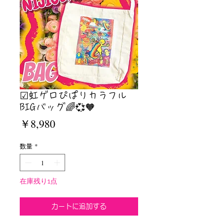
☑︎虹ゲロぴぱりカラフル
BIGバッグ🌈💞🧡
価
￥8,980
格
数量
*
在庫残り1点
カートに追加する