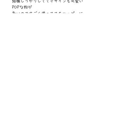
結構しっかりしててデザインも可愛い
POPな物が
多いのですごく使っててもハッピーに
なるよ🥰❣️
是非愛用してもらえたらすっごく嬉し
いよぉ💞
【サイズ】横33cm縦袋部分38cmマチ
8.5cm
【素材】コーデュロイ
©︎PIPARI STORY./©︎Sawa Riveley
ニュース一覧
お問い合わせ
サイトマップ
個人情報について
利用規約
著作権・商標
・
ぴぱりグッツ
企業情報
​
特定商取引に関する法律
・
PIPARI Dream ポストカード