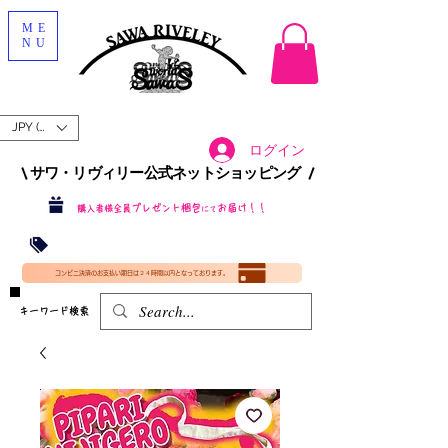
ME
NU
JPY (¥)
ログイン
\ サワ・リヴィリー公式ネットショッピング /​
プレゼント梱包
お届け！！
購入者様全員
にて
沖縄・北海道を含む全国への送料が！
送料
無料！
​35000円
（税込）以上​購入で
​(35000円（税込）未満のご購入は全国送料890円（沖縄・北海道除く）（梱包手数料込み）
コンビニ決済のお支払い期日は２４時間以内となっております。
​キーワード検索