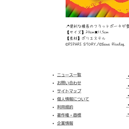
📍便利な横長のフラットポーチが登場
【サイズ】20cm✖︎11.5cm
【素材】ポリエステル
©︎PIPARI STORY./©︎Sawa Riveley.
ニュース一覧
お問い合わせ
サイトマップ
個人情報について
利用規約
​
著作権・商標
企業情報