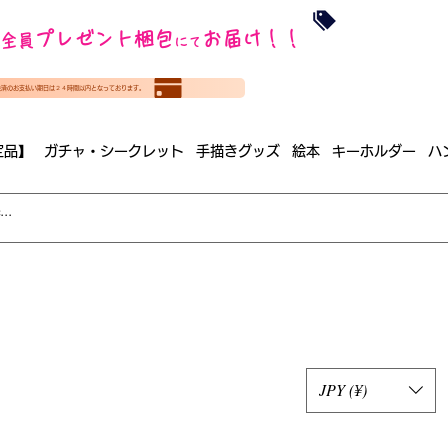
沖縄・北海道を
プレゼント梱包
お届け！！
全員
​35000円
にて
（税
​(35000円（税込）未満のご
決済のお支払い期日は２４時間以内となっております。
（梱包手数料込み）
定品】
ガチャ・シークレット
手描きグッズ
絵本
キーホルダー
ハ
JPY (¥)