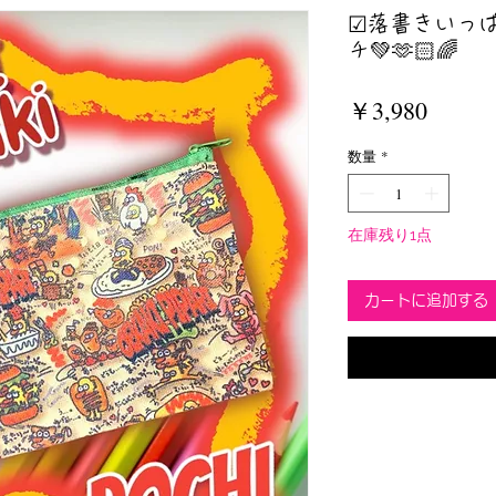
☑︎落書きいっ
チ💚🫶🏻🌈
価
￥3,980
格
数量
*
在庫残り1点
カートに追加する