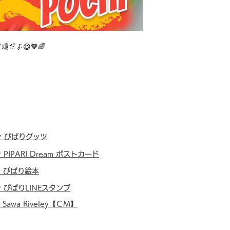
だよ😆🧡🌈
・
ぴぱりグッツ
・
PIPARI Dream ポストカード
・
ぴぱり絵本
・
ぴぱりLINEスタンプ
・
Sawa Riveley【ＣＭ】