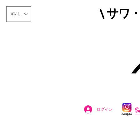
\ サワ
JPY (¥)
S
ログイン