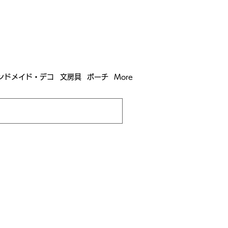
含む全国への送料が！
送料
無料！
込）以上​購入で
購入は全国送料890円（沖縄・北海道除く）
ンドメイド・デコ
文房具
ポーチ
More