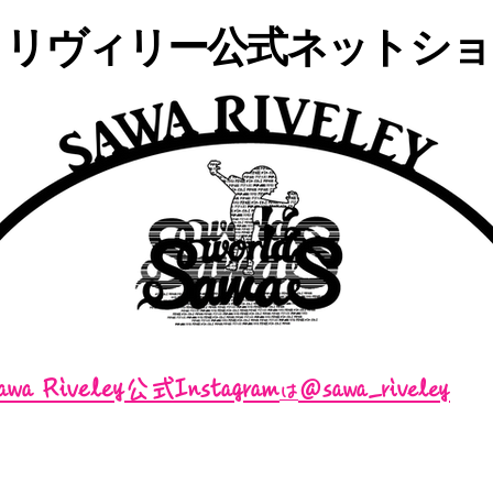
・リヴィリー公式ネットショッ
awa Riveley公式Instagram
＠sawa_riveley
は