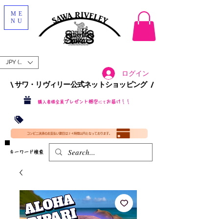
ME
NU
JPY (¥)
ログイン
\ サワ・リヴィリー公式ネットショッピング /​
プレゼント梱包
お届け！！
購入者様全員
にて
沖縄・北海道を含む全国への送料が！
送料
無料！
​35000円
（税込）以上​購入で
​(35000円（税込）未満のご購入は全国送料890円（沖縄・北海道除く）（梱包手数料込み）
コンビニ決済のお支払い期日は２４時間以内となっております。
​キーワード検索