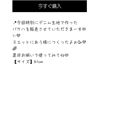
今すぐ購入
📍今回特別にデニム生地で作った
バケハを販売させていただきまーす🫶
✨💜
スエットにあう様につくったよぉ🥳💜
🌈
是非お揃いで使ってみてね🫶
【サイズ】61cm
【素材】デニム生地
©︎PIPARI STORY./©︎Sawa Riveley.
ニュース一覧
お問い合わせ
サイトマップ
個人情報について
利用規約
著作権・商標