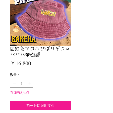
☑︎紅色アロハぴぱりデニム
バケハ💖💞🌈
価
￥16,800
格
数量
*
在庫残り1点
カートに追加する