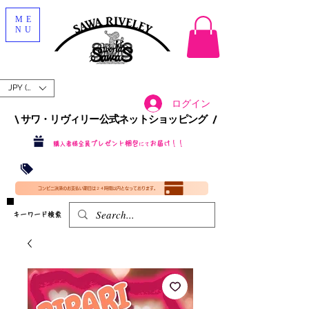
ME
NU
JPY (¥)
ログイン
\ サワ・リヴィリー公式ネットショッピング /​
プレゼント梱包
お届け！！
購入者様全員
にて
沖縄・北海道を含む全国への送料が！
送料
無料！
​35000円
（税込）以上​購入で
​(35000円（税込）未満のご購入は全国送料890円（沖縄・北海道除く）（梱包手数料込み）
コンビニ決済のお支払い期日は２４時間以内となっております。
​キーワード検索