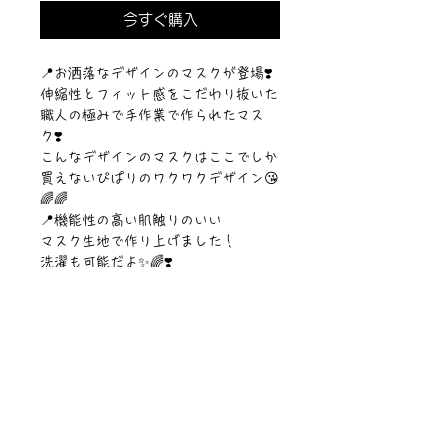
今すぐ購入
︎📍お洒落なデザインのマスクが登場❣️
伸縮性とフィット感をこだわり抜いた
職人の極みで手作業で作られたマス
ク❣️
こんなデザインのマスクはここでしか
買えないぴぱりのワクワクデザイン😘
🌈🌈
📍機能性の高い肌触りのいい
マスク生地で作り上げました！
洗濯も可能だよ✨🌈❣️
【サイズ】レディースサイズ
【素材】ポリエステル
©︎Sawa Riveley./©︎PIPARI STORY.
ニュース一覧
お問い合わせ