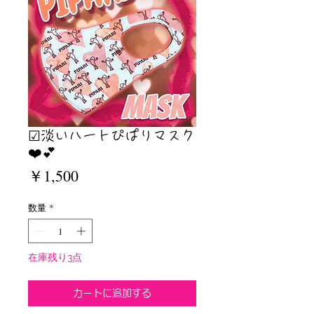
☑︎淡いハートぴぱりマスク
❤️💕
価
￥1,500
格
数量
*
在庫残り3点
カートに追加する