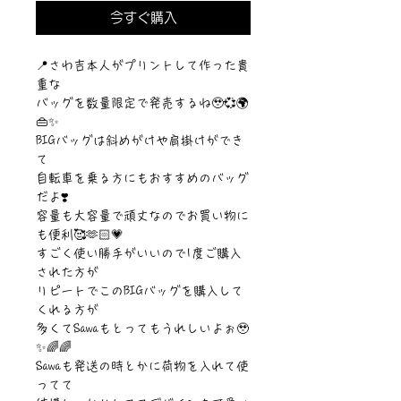
今すぐ購入
📍さわ吉本人がプリントして作った貴
重な
バッグを数量限定で発売するね🥹💞🌍
👜✨
BIGバッグは斜めがけや肩掛けができ
て
自転車を乗る方にもおすすめのバッグ
だよ❣️
容量も大容量で頑丈なのでお買い物に
も便利🥰🫶🏻💗
すごく使い勝手がいいので1度ご購入
された方が
リピートでこのBIGバッグを購入して
くれる方が
多くてSawaもとってもうれしいよぉ🥹
✨🌈🌈
Sawaも発送の時とかに荷物を入れて使
ってて