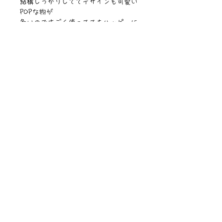
結構しっかりしててデザインも可愛い
POPな物が
多いのですごく使っててもハッピーに
なるよ🥰❣️
是非愛用してもらえたらすっごく嬉し
いよぉ💞
【サイズ】横33cm縦袋部分38cmマチ
8.5cm
【素材】コーデュロイ
©︎PIPARI STORY./©︎Sawa Riveley
ニュース一覧
お問い合わせ
サイトマップ
個人情報について
利用規約
著作権・商標
・
ぴぱりグッツ
企業情報
​
特定商取引に関する法律
・
PIPARI Dream ポストカード