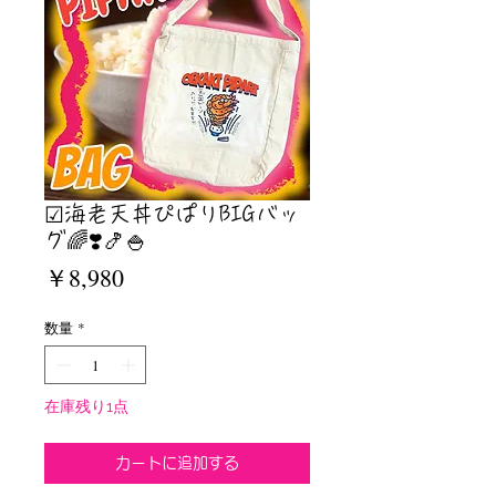
☑︎海老天丼ぴぱりBIGバッ
グ🌈❣️🍤🍚
価
￥8,980
格
数量
*
在庫残り1点
カートに追加する