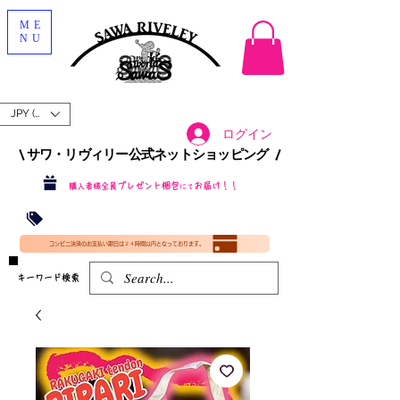
ME
NU
JPY (¥)
ログイン
\ サワ・リヴィリー公式ネットショッピング /​
プレゼント梱包
お届け！！
購入者様全員
にて
沖縄・北海道を含む全国への送料が！
送料
無料！
​35000円
（税込）以上​購入で
​(35000円（税込）未満のご購入は全国送料890円（沖縄・北海道除く）（梱包手数料込み）
コンビニ決済のお支払い期日は２４時間以内となっております。
​キーワード検索