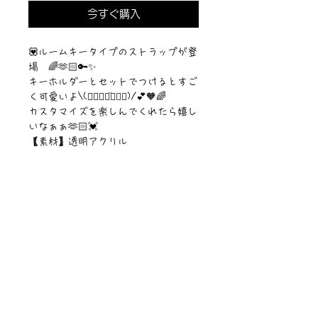
今すぐ購入
💟ルームキータイプのストラップが登
場 🌈🫶🏻🔑✨
キーホルダーとセットでつけるとすご
く可愛いよ\(๑⃙⃘◡̈๑⃙⃘)/💕🧡🌈
カスタマイズを楽しんでくれたら嬉し
いなぁぁ🫶🏻💓
【素材】透明アクリル
【サイズ】W14×H100×D14mm
©︎Sawa Riveley./©︎PIPARI STORY.
ニュース一覧
お問い合わせ
サイトマップ
個人情報について
利用規約
著作権・商標