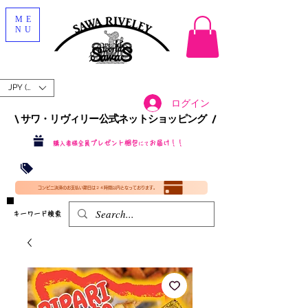
ME
NU
JPY (¥)
ログイン
\ サワ・リヴィリー公式ネットショッピング /​
プレゼント梱包
お届け！！
購入者様全員
にて
沖縄・北海道を含む全国への送料が！
送料
無料！
​35000円
（税込）以上​購入で
​(35000円（税込）未満のご購入は全国送料890円（沖縄・北海道除く）（梱包手数料込み）
コンビニ決済のお支払い期日は２４時間以内となっております。
​キーワード検索