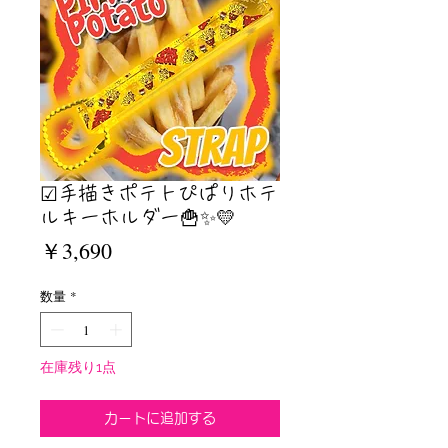
☑︎手描きポテトぴぱりホテ
ルキーホルダー🍟✨💛
価
￥3,690
格
数量
*
在庫残り1点
カートに追加する