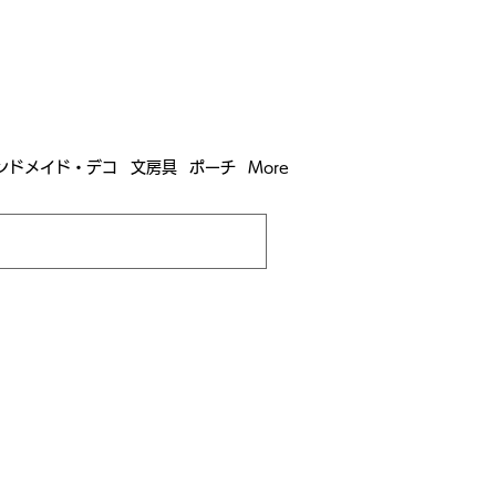
含む全国への送料が！
送料
無料！
込）以上​購入で
購入は全国送料890円（沖縄・北海道除く）
ンドメイド・デコ
文房具
ポーチ
More