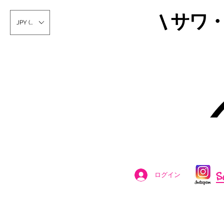
\ サワ
JPY (¥)
S
ログイン