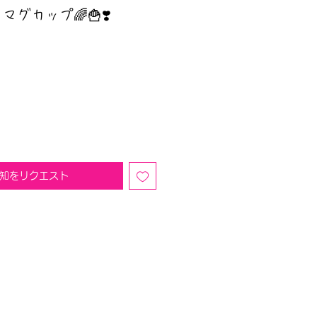
マグカップ🌈🍟❣️
知をリクエスト