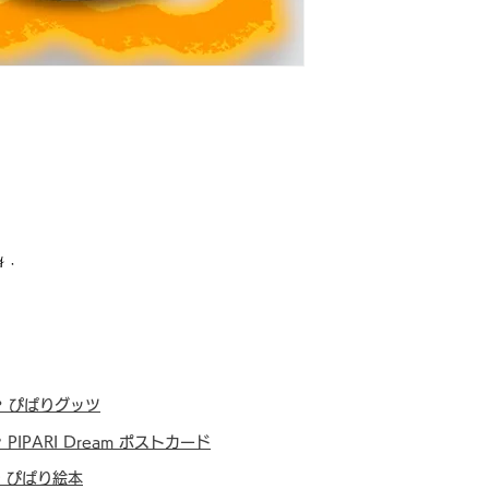
 .
・
ぴぱりグッツ
・
PIPARI Dream ポストカード
・
ぴぱり絵本