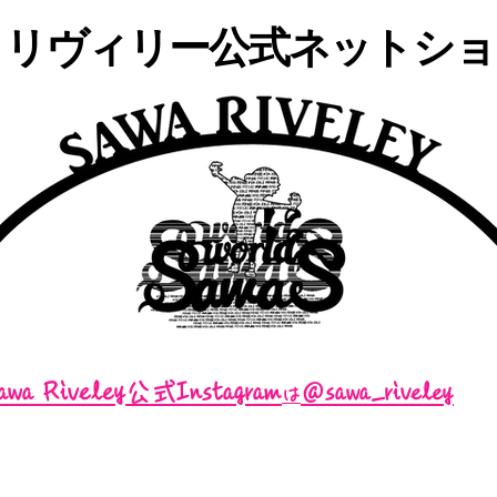
・リヴィリー公式ネットショッ
awa Riveley公式Instagram
＠sawa_riveley
は