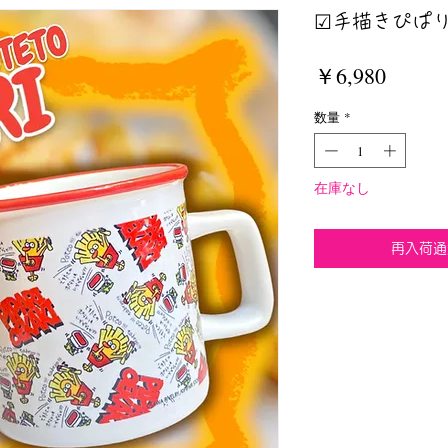
☑︎手描きぴぱり
価
￥6,980
格
数量
*
在庫なし
再入荷通