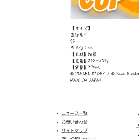
【サイズ】
直径高さ
88
※単位：cm
【素材】陶器
【重量】250～275g
【容量】270ml
© PIPARI STORY / © Sawa Riveley
MADE IN JAPAN
ニュース一覧
お問い合わせ
サイトマップ