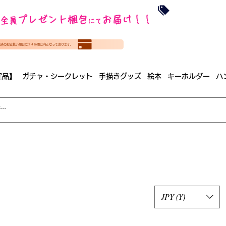
沖縄・北海道を
プレゼント梱包
お届け！！
全員
​35000円
にて
（税
​(35000円（税込）未満のご
決済のお支払い期日は２４時間以内となっております。
（梱包手数料込み）
定品】
ガチャ・シークレット
手描きグッズ
絵本
キーホルダー
ハ
JPY (¥)