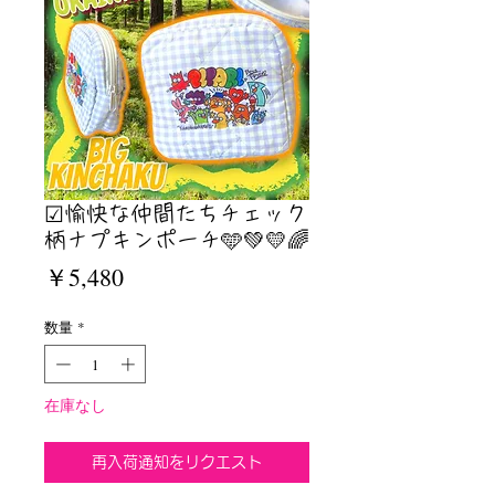
☑︎愉快な仲間たちチェック
柄ナプキンポーチ🩵💚💛🌈
価
￥5,480
格
数量
*
在庫なし
再入荷通知をリクエスト