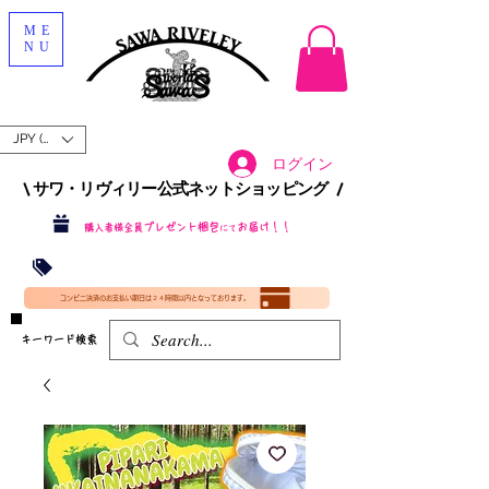
ME
NU
JPY (¥)
ログイン
\ サワ・リヴィリー公式ネットショッピング /​
プレゼント梱包
お届け！！
購入者様全員
にて
沖縄・北海道を含む全国への送料が！
送料
無料！
​35000円
（税込）以上​購入で
​(35000円（税込）未満のご購入は全国送料890円（沖縄・北海道除く）（梱包手数料込み）
コンビニ決済のお支払い期日は２４時間以内となっております。
​キーワード検索