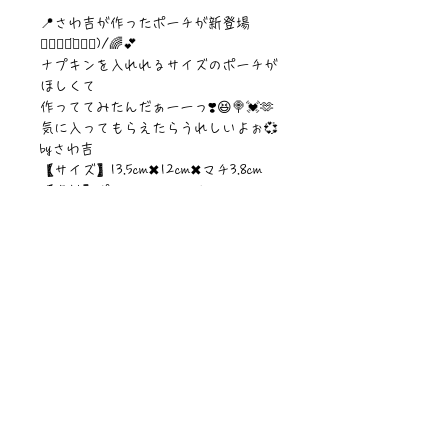
📍さわ吉が作ったポーチが新登場
๑⃙⃘◡̈๑⃙⃘)/🌈💕
ナプキンを入れれるサイズのポーチが
ほしくて
作っててみたんだぁーーっ❣️😆🍭💓🫶
気に入ってもらえたらうれしいよぉ💞
byさわ吉
【サイズ】13.5cm✖︎12cm✖︎マチ3.8cm
【素材】ポリエステル・ナイロン
©︎PIPARI STORY./©︎Sawa Riveley.
ニュース一覧
お問い合わせ
サイトマップ
個人情報について
利用規約
著作権・商標
・
ぴぱりグッツ
企業情報
​
特定商取引に関する法律