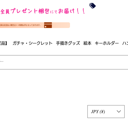
沖縄・北海道を
プレゼント梱包
お届け！！
全員
​35000円
にて
（税
​(35000円（税込）未満のご
決済のお支払い期日は２４時間以内となっております。
（梱包手数料込み）
定品】
ガチャ・シークレット
手描きグッズ
絵本
キーホルダー
ハ
JPY (¥)