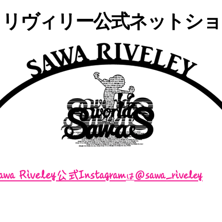
・リヴィリー公式ネットショッ
awa Riveley公式Instagram
＠sawa_riveley
は