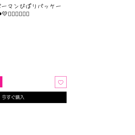
パーマンぴぱりパッケー
‍♂️🦸🏼‍♀️
今すぐ購入