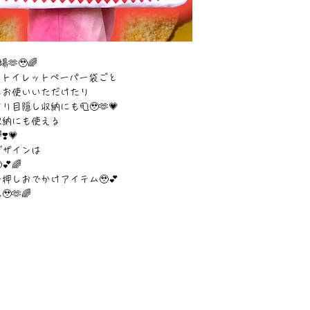
🥹🌈
りトイレットペーパー袋ごと
もお使いいただけたり
隠し収納にも🧻🥹🫶💗
収納にも使える
️💗
デザインは
🌈
押しおでかけアイテム🥹💕
🫶🌈