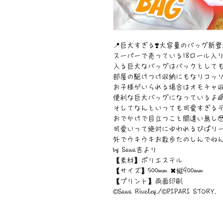
📍巨大すぎる❣️大容量のバッグ新登場
スーパーで売っている18ロール入
入る巨大なバッグはバックとして
部屋の駆けつけ収納にもなりコッソリ目
お子様がいられる場合はオモチャ
便利な巨大バッグになっているよ🌈❣
そしてなんといっても可愛すぎる
おでかけで目立つこと間違い無し🥹
可愛いって絶対にゆわれるぴぱり一
外でウキウキお散歩たのしんでねん🥹
by Sawa吉より
【素材】ポリエステル
【サイズ】500mm ✖︎縦900mm
【プリント】両面印刷
©︎Sawa Riveley./©︎PIPARI STORY.