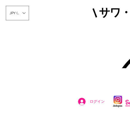
\ サワ
JPY (¥)
S
ログイン