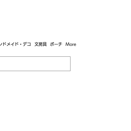
含む全国への送料が！
送料
無料！
込）以上​購入で
購入は全国送料890円（沖縄・北海道除く）
ンドメイド・デコ
文房具
ポーチ
More