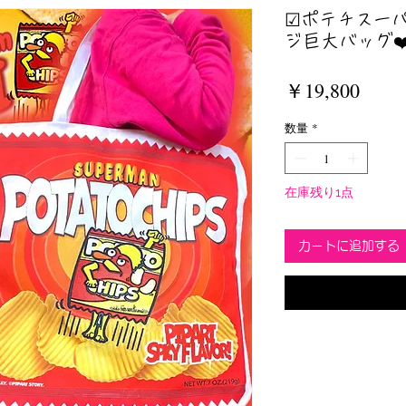
☑︎ポテチスー
ジ巨大バッグ❤️💛🦸
価
￥19,800
格
数量
*
在庫残り1点
カートに追加する