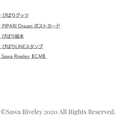
・
ぴぱりグッツ
・
PIPARI Dream ポストカード
・
ぴぱり絵本
・
ぴぱりLINEスタンプ
・
Sawa Riveley【ＣＭ】
©Sawa Riveley 2020 All Rights Reserved.