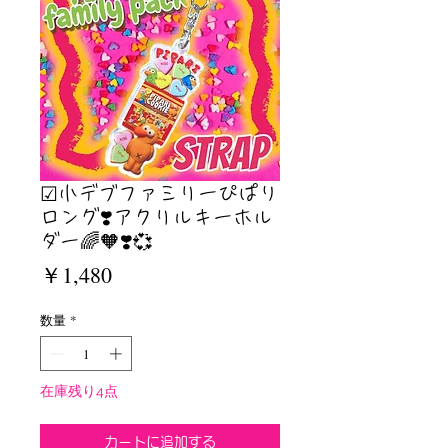
☑︎小デブファミリーぴぱり
ロング❣️アクリルキーホル
ダー🌈🧡❣️💞
価
￥1,480
格
数量
*
在庫残り4点
カートに追加する