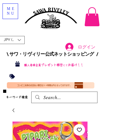
ME
NU
JPY (¥)
ログイン
\ サワ・リヴィリー公式ネットショッピング /​
プレゼント梱包
お届け！！
購入者様全員
にて
沖縄・北海道を含む全国への送料が！
送料
無料！
​35000円
（税込）以上​購入で
​(35000円（税込）未満のご購入は全国送料890円（沖縄・北海道除く）（梱包手数料込み）
コンビニ決済のお支払い期日は２４時間以内となっております。
​キーワード検索