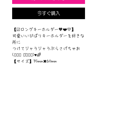
今すぐ購入
【☑︎ロングキーホルダー🧡❤️💛】
可愛いいぴぱりキーホルダーを好きな
所に
つけてジャラジャラぶらさげちゃお
(๑⃙⃘ ◡̈๑⃙⃘)♥︎🌈
【サイズ】35mm✖︎60mm
【素材】アクリルキーホルダー
©︎PIPARI STORY./©︎Sawa Riveley
ニュース一覧
お問い合わせ
サイトマップ
個人情報について
利用規約
著作権・商標