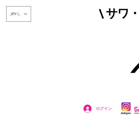
\ サワ
JPY (¥)
S
ログイン