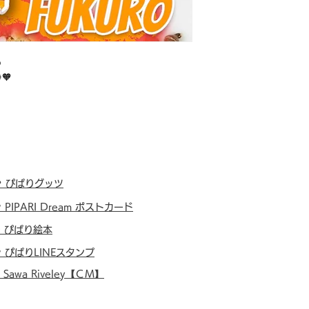
の
🧡
・
ぴぱりグッツ
・
PIPARI Dream ポストカード
・
ぴぱり絵本
・
ぴぱりLINEスタンプ
・
Sawa Riveley【ＣＭ】