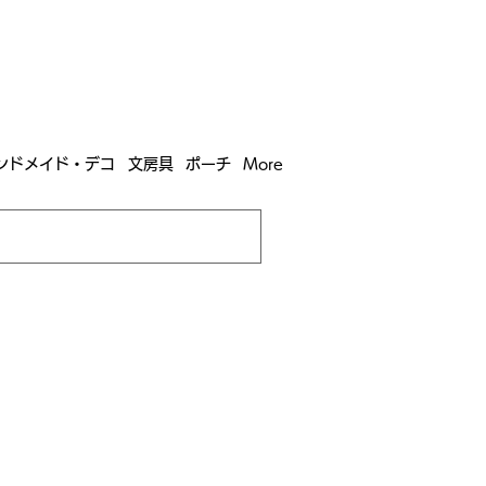
含む全国への送料が！
送料
無料！
込）以上​購入で
購入は全国送料890円（沖縄・北海道除く）
ンドメイド・デコ
文房具
ポーチ
More