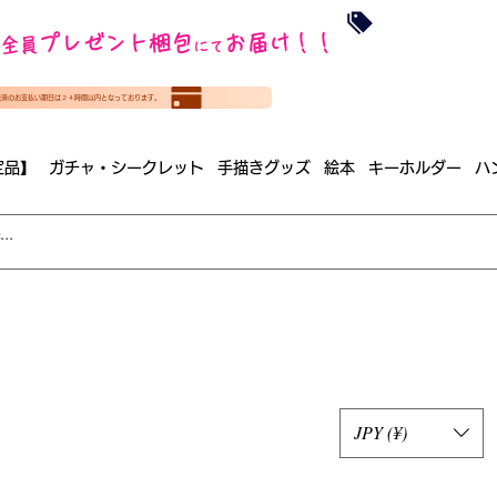
沖縄・北海道を
プレゼント梱包
お届け！！
全員
​35000円
にて
（税
​(35000円（税込）未満のご
決済のお支払い期日は２４時間以内となっております。
（梱包手数料込み）
定品】
ガチャ・シークレット
手描きグッズ
絵本
キーホルダー
ハ
JPY (¥)