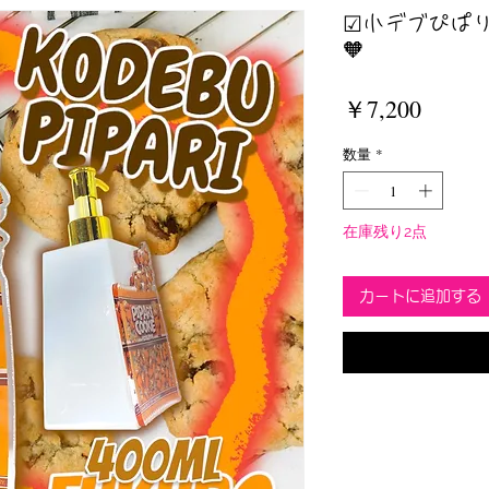
☑︎小デブぴぱり
🧡
価
￥7,200
格
数量
*
在庫残り2点
カートに追加する