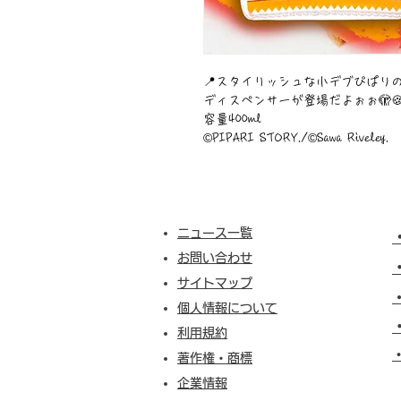
📍スタイリッシュな小デブぴぱり
ディスペンサーが登場だよぉぉ🫣🍪
容量400ml
©︎PIPARI STORY./©︎Sawa Riveley.
ニュース一覧
お問い合わせ
サイトマップ
個人情報について
利用規約
​
著作権・商標
企業情報