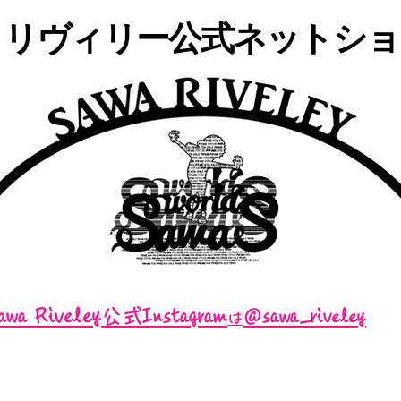
・リヴィリー公式ネットショッ
awa Riveley公式Instagram
＠sawa_riveley
は