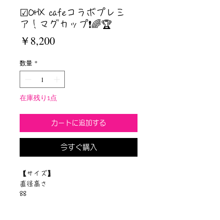
☑︎OHX cafeコラボプレミ
ア！マグカップ❗️🌈🏆
価
￥8,200
格
数量
*
在庫残り1点
カートに追加する
今すぐ購入
【サイズ】
直径高さ
88
※単位：cm
【素材】陶器