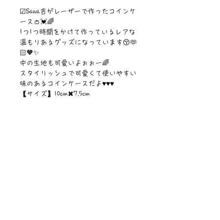
☑Sawa吉がレーザーで作ったコインケ
ース👛💓🌈
1つ1つ時間をかけて作っているレアな
温もりあるグッズになっています😚🫶
🏻🧡✨
中の生地も可愛いよぉぉー🌈
スタイリッシュで可愛くて使いやすい
味のあるコインケースだよ♥️♥️♥️
【サイズ】10cm✖︎7.5cm
【素材】fakeレザー
©︎Sawa Riveley./©︎PIPARI STORY.
ニュース一覧
お問い合わせ
サイトマップ
個人情報について
利用規約
著作権・商標
・
ぴぱりグッツ
企業情報