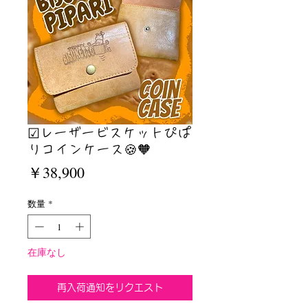
☑︎レーザービスケットぴぱ
りコインケース🍪🧡
価
￥38,900
格
数量
*
在庫なし
再入荷通知をリクエスト