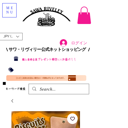
ME
NU
JPY (¥)
ログイン
\ サワ・リヴィリー公式ネットショッピング /​
プレゼント梱包
お届け！！
購入者様全員
にて
沖縄・北海道を含む全国への送料が！
送料
無料！
​35000円
（税込）以上​購入で
​(35000円（税込）未満のご購入は全国送料890円（沖縄・北海道除く）（梱包手数料込み）
コンビニ決済のお支払い期日は２４時間以内となっております。
​キーワード検索