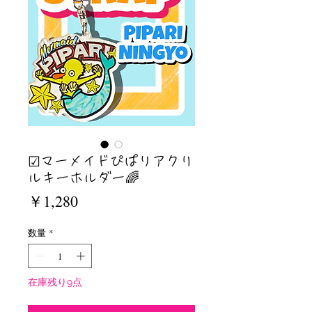
☑︎マーメイドぴぱりアクリ
ルキーホルダー🌈
価
￥1,280
格
数量
*
在庫残り9点