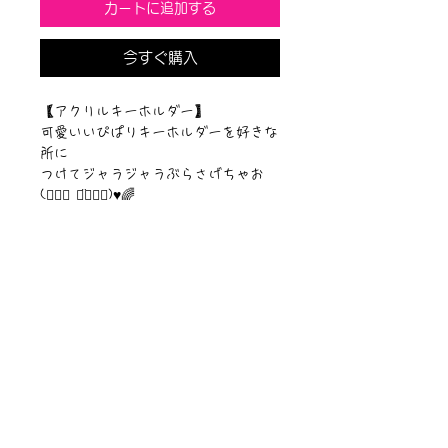
カートに追加する
今すぐ購入
【アクリルキーホルダー】
可愛いいぴぱりキーホルダーを好きな
所に
つけてジャラジャラぶらさげちゃお
(๑⃙⃘ ◡̈๑⃙⃘)♥︎🌈
【サイズ】50mm✖︎50mm
【素材】アクリルキーホルダー
ニュース一覧
お問い合わせ
サイトマップ
個人情報について
利用規約
著作権・商標
・
ぴぱりグッツ