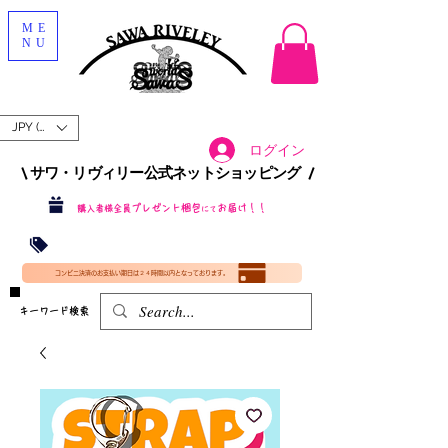
ME
NU
JPY (¥)
ログイン
\ サワ・リヴィリー公式ネットショッピング /​
プレゼント梱包
お届け！！
購入者様全員
にて
沖縄・北海道を含む全国への送料が！
送料
無料！
​35000円
（税込）以上​購入で
​(35000円（税込）未満のご購入は全国送料890円（沖縄・北海道除く）（梱包手数料込み）
コンビニ決済のお支払い期日は２４時間以内となっております。
​キーワード検索