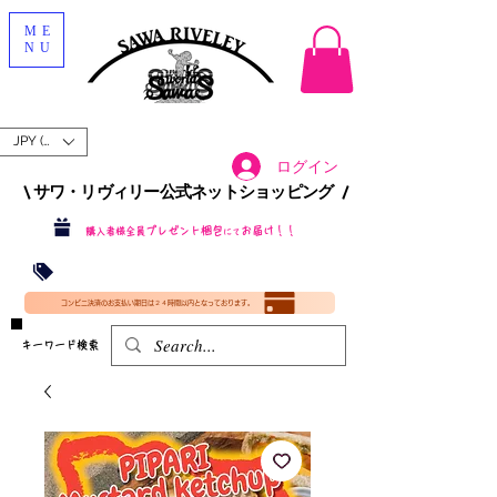
ME
NU
JPY (¥)
ログイン
\ サワ・リヴィリー公式ネットショッピング /​
プレゼント梱包
お届け！！
購入者様全員
にて
沖縄・北海道を含む全国への送料が！
送料
無料！
​35000円
（税込）以上​購入で
​(35000円（税込）未満のご購入は全国送料890円（沖縄・北海道除く）（梱包手数料込み）
コンビニ決済のお支払い期日は２４時間以内となっております。
​キーワード検索