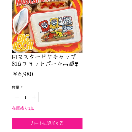
☑︎マスタードケチャップ
BIGフラットポーチ🌭🌈❣️
価
￥6,980
格
数量
*
在庫残り1点
カートに追加する