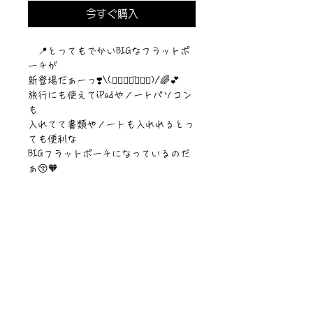
今すぐ購入
📍とってもでかいBIGなフラットポ
ーチが
新登場だぁーっ❣️\(๑⃙⃘◡̈๑⃙⃘)/🌈💕
旅行にも使えてiPadやノートパソコン
も
入れてて書類やノートも入れれるとっ
ても便利な
BIGフラットポーチになっているのだ
ぁ😚🧡
【サイズ】26cm✖︎36cm
【素材】ポリエステル
©︎PIPARI STORY./©︎Sawa Riveley.
ニュース一覧
お問い合わせ
サイトマップ