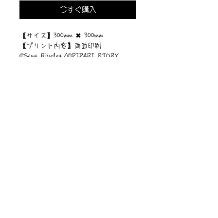
今すぐ購入
【サイズ】300mm ✖︎ 300mm
【プリント内容】両面印刷
©︎Sawa Riveley./©︎PIPARI STORY.
ニュース一覧
お問い合わせ
サイトマップ
個人情報について
利用規約
著作権・商標
・
ぴぱりグッツ
企業情報
​
特定商取引に関する法律
・
PIPARI Dream ポストカード
に基づく表示
・
ぴぱり絵本
・
ぴぱりLINEスタンプ
​・
Sawa Riveley【ＣＭ】