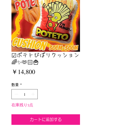
☑︎ポテトぴぱりクッション
🌈✨🫶🏻🍟
価
￥14,800
格
数量
*
在庫残り1点
カートに追加する