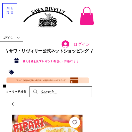
ME
NU
JPY (¥)
ログイン
\ サワ・リヴィリー公式ネットショッピング /​
プレゼント梱包
お届け！！
購入者様全員
にて
沖縄・北海道を含む全国への送料が！
送料
無料！
​35000円
（税込）以上​購入で
​(35000円（税込）未満のご購入は全国送料890円（沖縄・北海道除く）（梱包手数料込み）
コンビニ決済のお支払い期日は２４時間以内となっております。
​キーワード検索