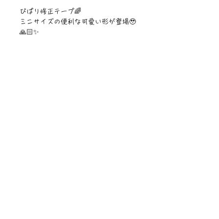
ぴぱり修正テープ🌈
ミニサイズの便利な可愛い形が登場🥹
🙏🏻✨
ニュース一覧
お問い合わせ
サイトマップ
個人情報について
利用規約
著作権・商標
・
ぴぱりグッツ
企業情報
​
特定商取引に関する法律
・
PIPARI Dream ポストカード
に基づく表示
・
ぴぱり絵本
・
ぴぱりLINEスタンプ
​・
Sawa Riveley【ＣＭ】
©Sawa Riveley 2020 All Rights Reserved.