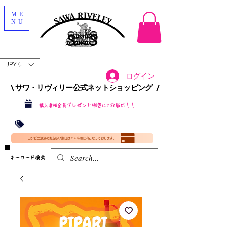
ME
NU
JPY (¥)
ログイン
\ サワ・リヴィリー公式ネットショッピング /​
プレゼント梱包
お届け！！
購入者様全員
にて
沖縄・北海道を含む全国への送料が！
送料
無料！
​35000円
（税込）以上​購入で
​(35000円（税込）未満のご購入は全国送料890円（沖縄・北海道除く）（梱包手数料込み）
コンビニ決済のお支払い期日は２４時間以内となっております。
​キーワード検索