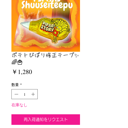
ポテトぴぱり修正テープ✨
🌈🍟
価
￥1,280
格
数量
*
在庫なし
再入荷通知をリクエスト