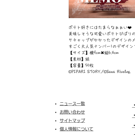
ポテト好きにはたまらなぁぁい❤️
美味しそうな可愛いポテトぴぱり
ケチャップがかかったデザインのメモ
すごく大人気ナンバー1のデザインです
【サイズ】横9cm✖︎縦6.4cm
【素材】紙
【容量】50枚
©︎PIPARI STORY./©︎Sawa Riveley.
ニュース一覧
お問い合わせ
サイトマップ
個人情報について