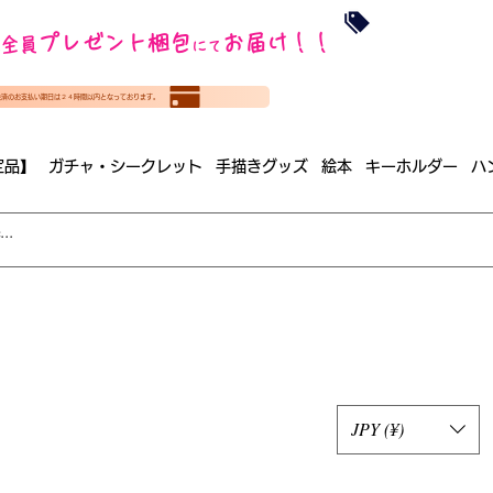
沖縄・北海道を
プレゼント梱包
お届け！！
全員
​35000円
にて
（税
​(35000円（税込）未満のご
決済のお支払い期日は２４時間以内となっております。
（梱包手数料込み）
定品】
ガチャ・シークレット
手描きグッズ
絵本
キーホルダー
ハ
JPY (¥)