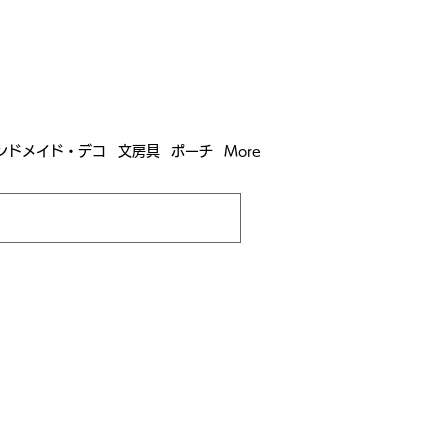
含む全国への送料が！
送料
無料！
込）以上​購入で
購入は全国送料890円（沖縄・北海道除く）
ンドメイド・デコ
文房具
ポーチ
More