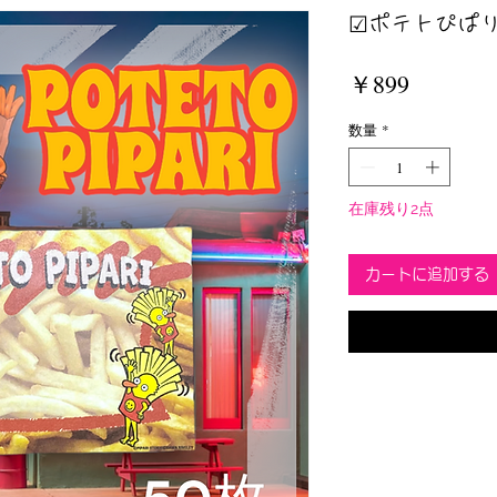
☑︎ポテトぴぱり
価
￥899
格
数量
*
在庫残り2点
カートに追加する