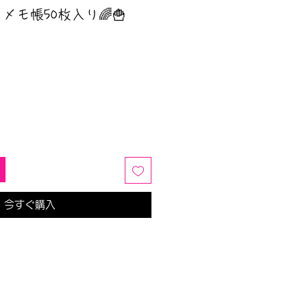
メモ帳50枚入り🌈🍟
今すぐ購入