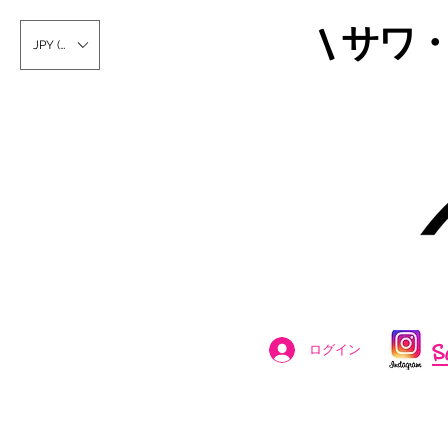
\ サワ
JPY (¥)
S
ログイン