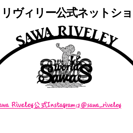
・リヴィリー公式ネットショッ
awa Riveley公式Instagram
＠sawa_riveley
は