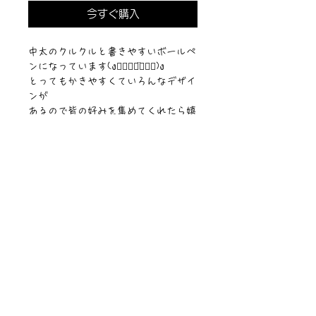
今すぐ購入
中太のクルクルと書きやすいボールペ
ンになっています(ง๑⃙⃘◡̈๑⃙⃘)ง
とってもかきやすくていろんなデザイ
ンが
あるので皆の好みを集めてくれたら嬉
しいな♪
ニュース一覧
お問い合わせ
サイトマップ
個人情報について
利用規約
著作権・商標
・
ぴぱりグッツ
企業情報
​
特定商取引に関する法律
・
PIPARI Dream ポストカード
に基づく表示
・
ぴぱり絵本