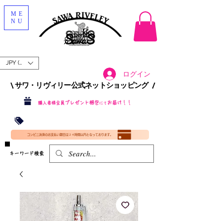
ME
NU
JPY (¥)
ログイン
\ サワ・リヴィリー公式ネットショッピング /​
プレゼント梱包
お届け！！
購入者様全員
にて
沖縄・北海道を含む全国への送料が！
送料
無料！
​35000円
（税込）以上​購入で
​(35000円（税込）未満のご購入は全国送料890円（沖縄・北海道除く）（梱包手数料込み）
コンビニ決済のお支払い期日は２４時間以内となっております。
​キーワード検索