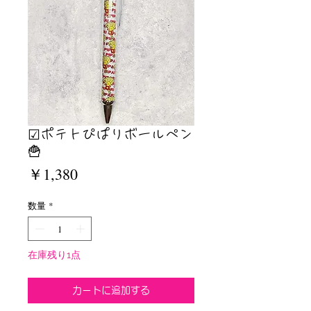
☑︎ポテトぴぱりボールペン
🍟
価
￥1,380
格
数量
*
在庫残り1点
カートに追加する