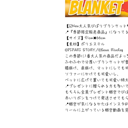
【☑︎New大人気ぴぱりブランケット
📍『季節限定販売商品』になってるよ
【サイズ】91cm✖︎66cm
【素材】ポリエステル
©︎PIPARI STORY./©︎Sawa Riveley
この季節に1番大人気の商品だよッ🏆
ふわふわで分厚いブランケットが登場
膝掛け、肩掛け、マットにしても可
ソファーにかけても可愛いし、
ベットに広げて置いても可愛い特大
📍プレゼントに贈られる方も多いで
もちろん全員プレゼント梱包でぴ
赤いリボンをつけて発送させてもら
📍梱包が気になるかたはインスタ@sawa
リールに上がっている梱包動画を見て