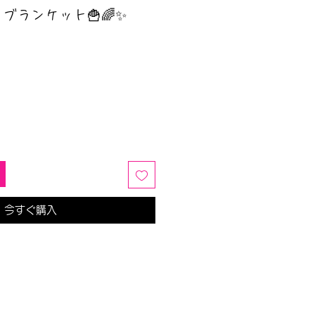
ブランケット🍟🌈✨
今すぐ購入