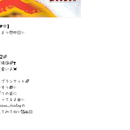
💛】
っ🥹🫶🏻✨
🌈
🌈❣️
愛いよ💓
ブランケット🌈
すっ🎁✨
ぱりの袋に
ってるよ🎀✨
_riveleyの
みてね✨🥰🙏🏻