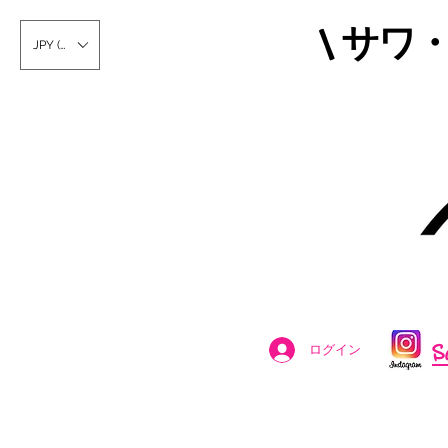
\ サワ
JPY (¥)
S
ログイン