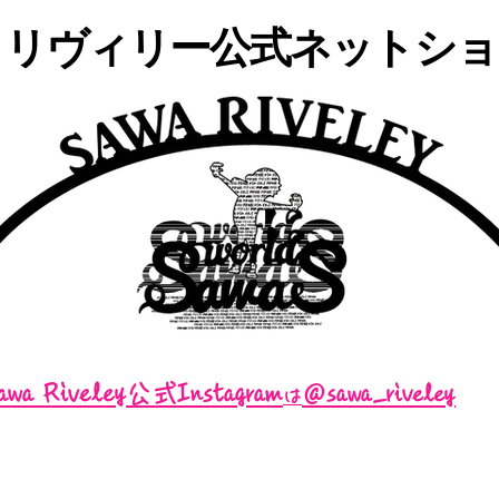
・リヴィリー公式ネットショッ
awa Riveley公式Instagram
＠sawa_riveley
は