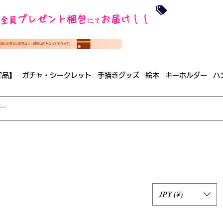
沖縄・北海道を
プレゼント梱包
お届け！！
全員
​35000円
にて
（税
​(35000円（税込）未満のご
決済のお支払い期日は２４時間以内となっております。
（梱包手数料込み）
定品】
ガチャ・シークレット
手描きグッズ
絵本
キーホルダー
ハ
JPY (¥)