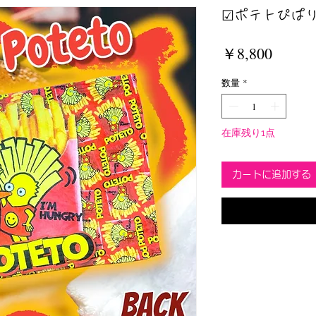
☑︎ポテトぴぱり
価
￥8,800
格
数量
*
在庫残り1点
カートに追加する