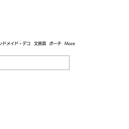
含む全国への送料が！
送料
無料！
込）以上​購入で
購入は全国送料890円（沖縄・北海道除く）
ンドメイド・デコ
文房具
ポーチ
More