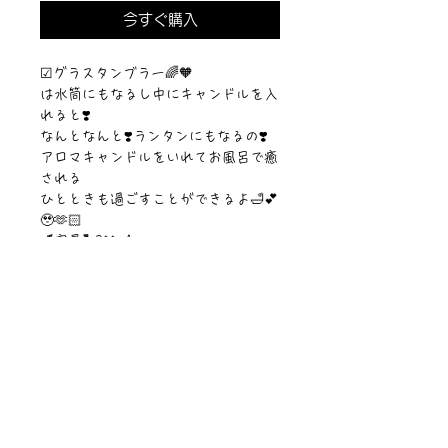
今すぐ購入
☑︎グラスタンブラー🌈🧡
は水筒にもなるし中にキャンドルを入
れると❣️
なんとなんと❣️ランタンにもなるの❣️
アロマキャンドルをいれてお風呂で癒
される
ひとときも過ごすことができるよ🛁💕
🥹🫶🏻
【容量】300ml
【素材】ガラス・蓋竹
©︎Sawa Riveley./©︎PIPARI STORY.
ニュース一覧
お問い合わせ
サイトマップ
個人情報について