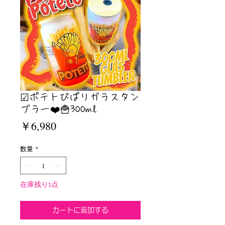
☑︎ポテトぴぱりガラスタン
ブラー❤️🍟300ml
価
￥6,980
格
数量
*
在庫残り1点
カートに追加する