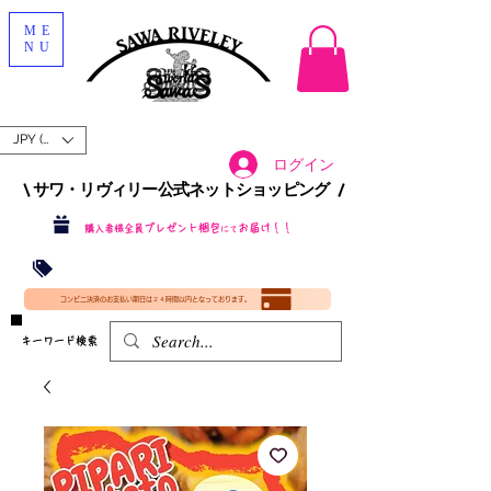
ME
NU
JPY (¥)
ログイン
\ サワ・リヴィリー公式ネットショッピング /​
プレゼント梱包
お届け！！
購入者様全員
にて
沖縄・北海道を含む全国への送料が！
送料
無料！
​35000円
（税込）以上​購入で
​(35000円（税込）未満のご購入は全国送料890円（沖縄・北海道除く）（梱包手数料込み）
コンビニ決済のお支払い期日は２４時間以内となっております。
​キーワード検索