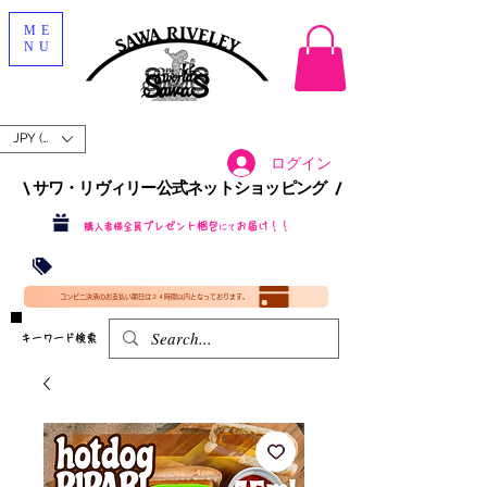
ME
NU
JPY (¥)
ログイン
\ サワ・リヴィリー公式ネットショッピング /​
プレゼント梱包
お届け！！
購入者様全員
にて
沖縄・北海道を含む全国への送料が！
送料
無料！
​35000円
（税込）以上​購入で
​(35000円（税込）未満のご購入は全国送料890円（沖縄・北海道除く）（梱包手数料込み）
コンビニ決済のお支払い期日は２４時間以内となっております。
​キーワード検索