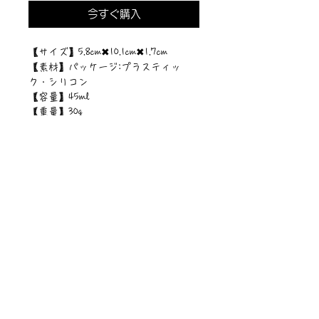
今すぐ購入
【サイズ】5.8cm✖︎10.1cm✖︎1.7cm
【素材】パッケージ:プラスティッ
ク・シリコン
【容量】45ml
【重量】30g
©︎PIPARI STORY./©︎Sawa Riveley.
ニュース一覧
お問い合わせ
サイトマップ
個人情報について
利用規約
著作権・商標
・
ぴぱりグッツ
企業情報
​
特定商取引に関する法律
・
PIPARI Dream ポストカード
に基づく表示
・
ぴぱり絵本