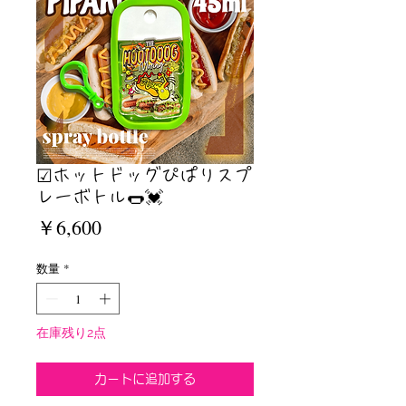
☑︎ホットドッグぴぱりスプ
レーボトル🌭💓
価
￥6,600
格
数量
*
在庫残り2点
カートに追加する