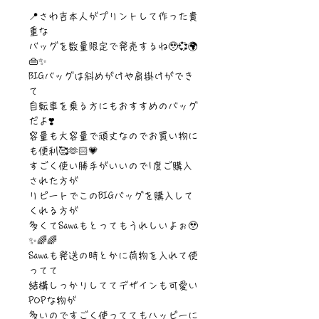
📍さわ吉本人がプリントして作った貴
重な
バッグを数量限定で発売するね🥹💞🌍
👜✨
BIGバッグは斜めがけや肩掛けができ
て
自転車を乗る方にもおすすめのバッグ
だよ❣️
容量も大容量で頑丈なのでお買い物に
も便利🥰🫶🏻💗
すごく使い勝手がいいので1度ご購入
された方が
リピートでこのBIGバッグを購入して
くれる方が
多くてSawaもとってもうれしいよぉ🥹
✨🌈🌈
Sawaも発送の時とかに荷物を入れて使
ってて
結構しっかりしててデザインも可愛い
POPな物が
多いのですごく使っててもハッピーに