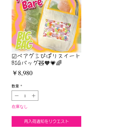
☑︎ベアグミぴぱりスイート
BIGバッグ🧸🧡💗🌈
価
￥8,980
格
数量
*
在庫なし
再入荷通知をリクエスト