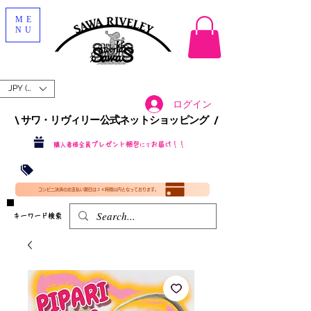
ME
NU
JPY (¥)
ログイン
\ サワ・リヴィリー公式ネットショッピング /​
プレゼント梱包
お届け！！
購入者様全員
にて
沖縄・北海道を含む全国への送料が！
送料
無料！
​35000円
（税込）以上​購入で
​(35000円（税込）未満のご購入は全国送料890円（沖縄・北海道除く）（梱包手数料込み）
コンビニ決済のお支払い期日は２４時間以内となっております。
​キーワード検索