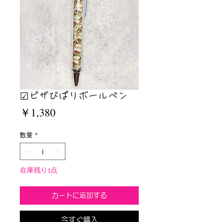
☑︎ピザぴぱりボールペン
価
￥1,380
格
数量
*
在庫残り1点
カートに追加する
今すぐ購入