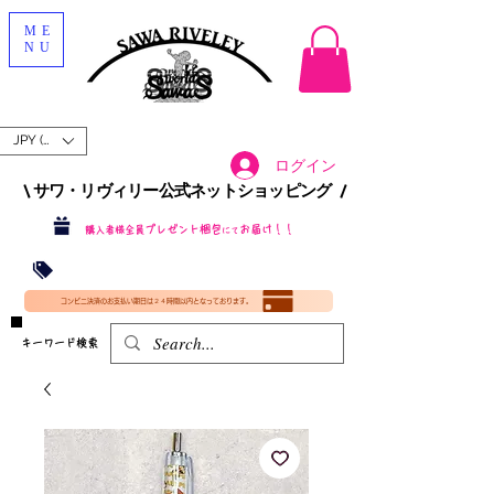
ME
NU
JPY (¥)
ログイン
\ サワ・リヴィリー公式ネットショッピング /​
プレゼント梱包
お届け！！
購入者様全員
にて
沖縄・北海道を含む全国への送料が！
送料
無料！
​35000円
（税込）以上​購入で
​(35000円（税込）未満のご購入は全国送料890円（沖縄・北海道除く）（梱包手数料込み）
コンビニ決済のお支払い期日は２４時間以内となっております。
​キーワード検索