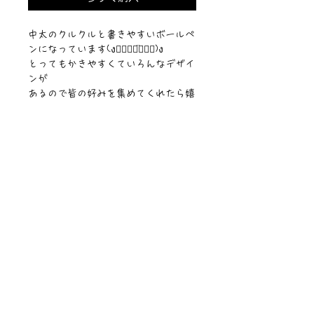
中太のクルクルと書きやすいボールペ
ンになっています(ง๑⃙⃘◡̈๑⃙⃘)ง
とってもかきやすくていろんなデザイ
ンが
あるので皆の好みを集めてくれたら嬉
しいな♪
ニュース一覧
お問い合わせ
サイトマップ
個人情報について
利用規約
著作権・商標
・
ぴぱりグッツ
企業情報
​
特定商取引に関する法律
・
PIPARI Dream ポストカード
に基づく表示
・
ぴぱり絵本
・
ぴぱりLINEスタンプ