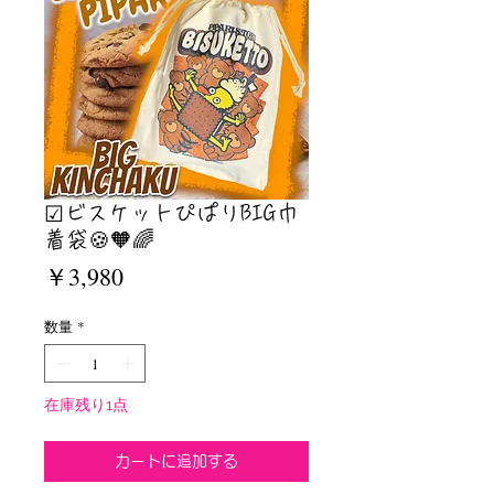
☑︎ビスケットぴぱりBIG巾
着袋🍪🧡🌈
価
￥3,980
格
数量
*
在庫残り1点
カートに追加する