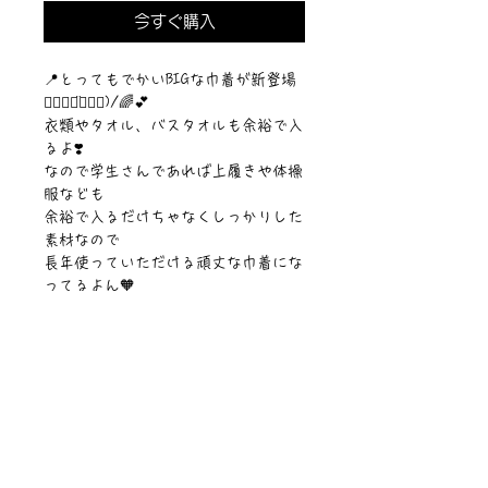
今すぐ購入
📍とってもでかいBIGな巾着が新登場
๑⃙⃘◡̈๑⃙⃘)/🌈💕
衣類やタオル、バスタオルも余裕で入
るよ❣️
なので学生さんであれば上履きや体操
服なども
余裕で入るだけちゃなくしっかりした
素材なので
長年使っていただける頑丈な巾着にな
ってるよん🧡
【サイズ】28cm✖︎38cm
【素材】ポリエステル&綿・紐綿100%
©︎PIPARI STORY./©︎Sawa Riveley.
ニュース一覧
お問い合わせ