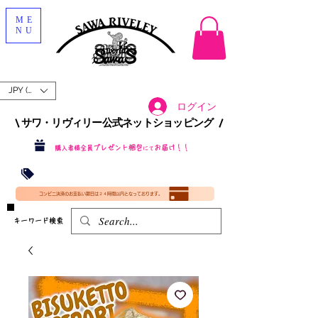
ME
NU
JPY (¥)
ログイン
\ サワ・リヴィリー公式ネットショッピング /​
プレゼント梱包
お届け！！
購入者様全員
にて
沖縄・北海道を含む全国への送料が！
送料
無料！
​35000円
（税込）以上​購入で
​(35000円（税込）未満のご購入は全国送料890円（沖縄・北海道除く）（梱包手数料込み）
コンビニ決済のお支払い期日は２４時間以内となっております。
​キーワード検索