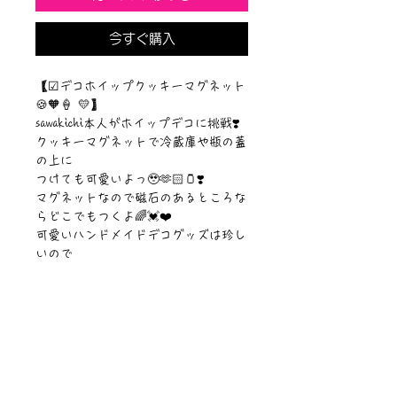
今すぐ購入
【☑︎デコホイップクッキーマグネット
🍪🧡🍦 💛】
sawakichi本人がホイップデコに挑戦❣️
クッキーマグネットで冷蔵庫や瓶の蓋
の上に
つけても可愛いよっ🥹🫶🏻🫙❣️
マグネットなので磁石のあるところな
らどこでもつくよ🌈💓❤️
可愛いハンドメイドデコグッズは珍し
いので
是非ゲットして愛用してもらいたい作
品です๑⃙⃘◡̈๑⃙⃘)/🧡💛💓
【サイズ】65mm✖︎45mm
©︎PIPARI STORY./©︎Sawa Riveley