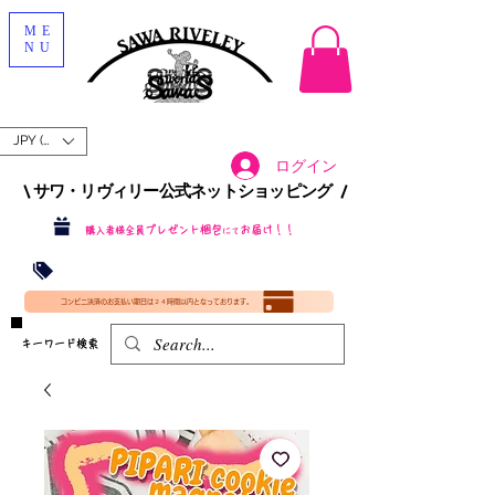
ME
NU
JPY (¥)
ログイン
\ サワ・リヴィリー公式ネットショッピング /​
プレゼント梱包
お届け！！
購入者様全員
にて
沖縄・北海道を含む全国への送料が！
送料
無料！
​35000円
（税込）以上​購入で
​(35000円（税込）未満のご購入は全国送料890円（沖縄・北海道除く）（梱包手数料込み）
コンビニ決済のお支払い期日は２４時間以内となっております。
​キーワード検索