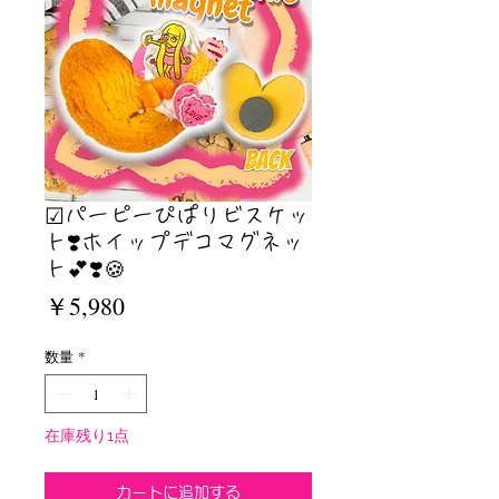
☑︎パーピーぴぱりビスケッ
ト❣️ホイップデコマグネッ
ト💕❣️🍪
価
￥5,980
格
数量
*
在庫残り1点
カートに追加する