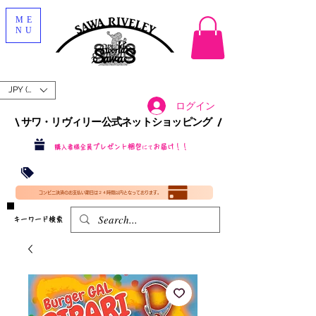
ME
NU
JPY (¥)
ログイン
\ サワ・リヴィリー公式ネットショッピング /​
プレゼント梱包
お届け！！
購入者様全員
にて
沖縄・北海道を含む全国への送料が！
送料
無料！
​35000円
（税込）以上​購入で
​(35000円（税込）未満のご購入は全国送料890円（沖縄・北海道除く）（梱包手数料込み）
コンビニ決済のお支払い期日は２４時間以内となっております。
​キーワード検索