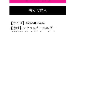
今すぐ購入
【サイズ】60mm✖︎40mm
【素材】アクリルキーホルダー
©︎PIPARI STORY./©︎Sawa Riveley
ニュース一覧
お問い合わせ
サイトマップ
個人情報について
利用規約
著作権・商標
・
ぴぱりグッツ
企業情報
​
特定商取引に関する法律
・
PIPARI Dream ポストカード
に基づく表示
・
ぴぱり絵本
・
ぴぱりLINEスタンプ
​・
Sawa Riveley【ＣＭ】