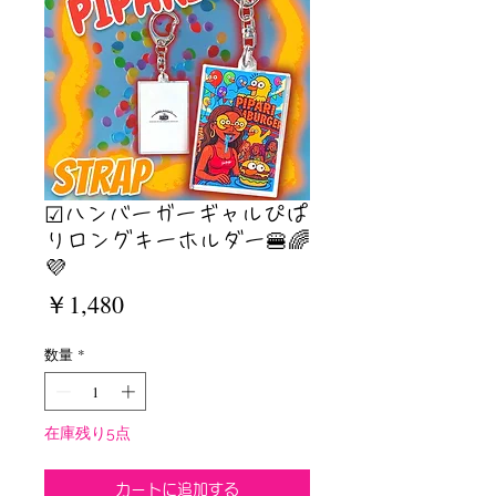
☑︎ハンバーガーギャルぴぱ
りロングキーホルダー🍔🌈
💜
価
￥1,480
格
数量
*
在庫残り5点
カートに追加する