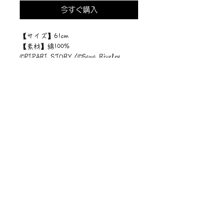
今すぐ購入
【サイズ】61cm
【素材】綿100%
©︎PIPARI STORY./©︎Sawa Riveley.
ニュース一覧
お問い合わせ
サイトマップ
個人情報について
利用規約
著作権・商標
・
ぴぱりグッツ
企業情報
​
特定商取引に関する法律
・
PIPARI Dream ポストカード
に基づく表示
・
ぴぱり絵本
・
ぴぱりLINEスタンプ
​・
Sawa Riveley【ＣＭ】