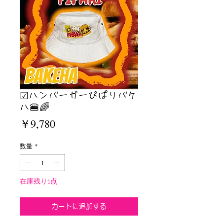
☑︎ハンバーガーぴぱりバケ
ハ🍔🌈
価
￥9,780
格
数量
*
在庫残り1点
カートに追加する