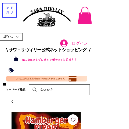
ME
NU
JPY (¥)
ログイン
\ サワ・リヴィリー公式ネットショッピング /​
プレゼント梱包
お届け！！
購入者様全員
にて
沖縄・北海道を含む全国への送料が！
送料
無料！
​35000円
（税込）以上​購入で
​(35000円（税込）未満のご購入は全国送料890円（沖縄・北海道除く）（梱包手数料込み）
コンビニ決済のお支払い期日は２４時間以内となっております。
​キーワード検索