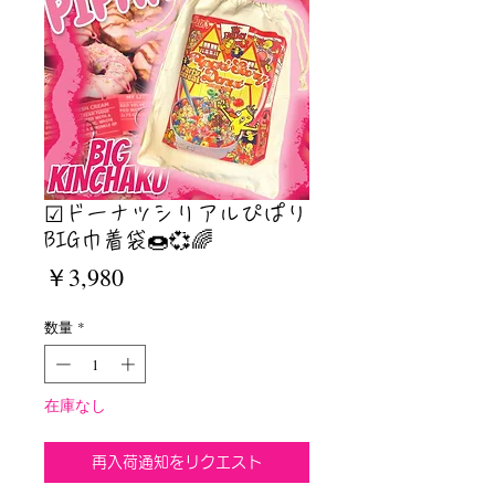
☑︎ドーナツシリアルぴぱり
BIG巾着袋🍩💞🌈
価
￥3,980
格
数量
*
在庫なし
再入荷通知をリクエスト