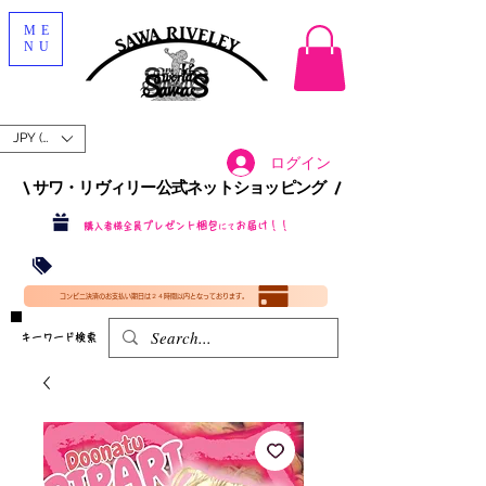
ME
NU
JPY (¥)
ログイン
\ サワ・リヴィリー公式ネットショッピング /​
プレゼント梱包
お届け！！
購入者様全員
にて
沖縄・北海道を含む全国への送料が！
送料
無料！
​35000円
（税込）以上​購入で
​(35000円（税込）未満のご購入は全国送料890円（沖縄・北海道除く）（梱包手数料込み）
コンビニ決済のお支払い期日は２４時間以内となっております。
​キーワード検索