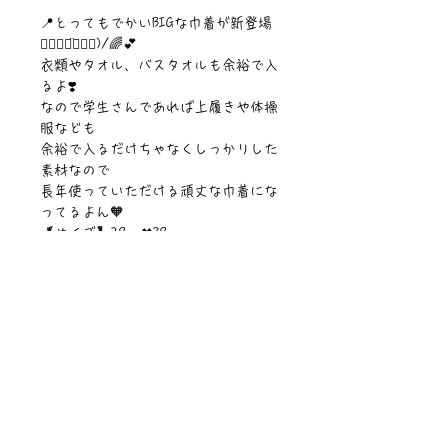
📍とってもでかいBIGな巾着が新登場
๑⃙⃘◡̈๑⃙⃘)/🌈💕
衣類やタオル、バスタオルも余裕で入
るよ❣️
なので学生さんであれば上履きや体操
服なども
余裕で入るだけちゃなくしっかりした
素材なので
長年使っていただける頑丈な巾着にな
ってるよん🧡
【サイズ】28cm✖︎38cm
【素材】ポリエステル&綿・紐綿100%
©︎PIPARI STORY./©︎Sawa Riveley.
ニュース一覧
お問い合わせ
サイトマップ
個人情報について
利用規約