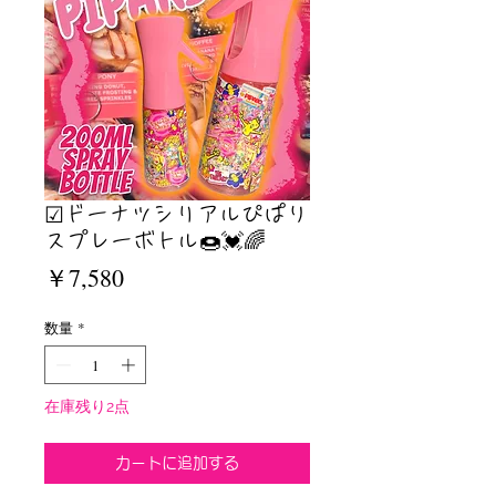
☑︎ドーナツシリアルぴぱり
スプレーボトル🍩💓🌈
価
￥7,580
格
数量
*
在庫残り2点
カートに追加する