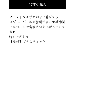
今すぐ購入
📍ミストタイプの細かい霧がでる
スプレーボトルが登場だぁー🧡🌈🥹💓
アルコールや霧吹きなどに使ってみて
ね❣️
byさわ吉より
【素材】プラスティック
【容量】200ml
©︎PIPARI STORY./©︎Sawa Riveley.
ニュース一覧
お問い合わせ
サイトマップ
個人情報について
利用規約
著作権・商標
・
ぴぱりグッツ
企業情報