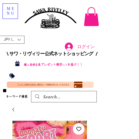
ME
NU
JPY (¥)
ログイン
\ サワ・リヴィリー公式ネットショッピング /​
プレゼント梱包
お届け！！
購入者様全員
にて
沖縄・北海道を含む全国への送料が！
送料
無料！
​35000円
（税込）以上​購入で
​(35000円（税込）未満のご購入は全国送料890円（沖縄・北海道除く）（梱包手数料込み）
コンビニ決済のお支払い期日は２４時間以内となっております。
​キーワード検索