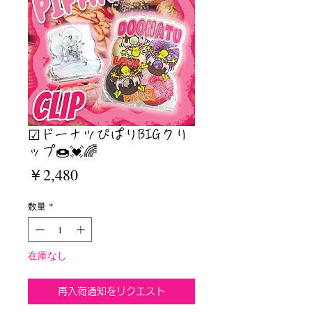
☑︎ドーナツぴぱりBIGクリ
ップ🍩💓🌈
価
￥2,480
格
数量
*
在庫なし
再入荷通知をリクエスト