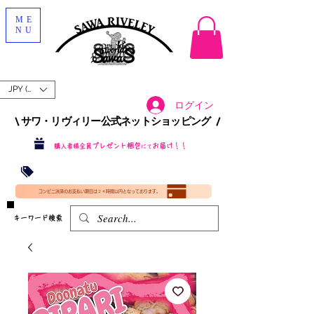
ME
NU
JPY (¥)
ログイン
\ サワ・リヴィリー公式ネットショッピング /​
プレゼント梱包
お届け！！
購入者様全員
にて
沖縄・北海道を含む全国への送料が！
送料
無料！
​35000円
（税込）以上​購入で
​(35000円（税込）未満のご購入は全国送料890円（沖縄・北海道除く）（梱包手数料込み）
コンビニ決済のお支払い期日は２４時間以内となっております。
​キーワード検索