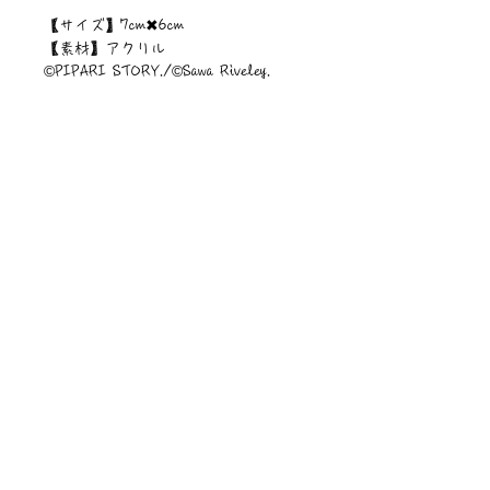
【サイズ】7cm✖︎6cm
【素材】アクリル
©︎PIPARI STORY./©︎Sawa Riveley.
ニュース一覧
お問い合わせ
サイトマップ
個人情報について
利用規約
著作権・商標
・
ぴぱりグッツ
企業情報
​
特定商取引に関する法律
・
PIPARI Dream ポストカード
に基づく表示
・
ぴぱり絵本
・
ぴぱりLINEスタンプ
​・
Sawa Riveley【ＣＭ】
©Sawa Riveley 2020 All Rights Reserved.