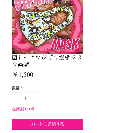
☑︎ドーナツぴぱり総柄マス
ク🍩💕
価
￥1,500
格
数量
*
在庫残り1点
カートに追加する