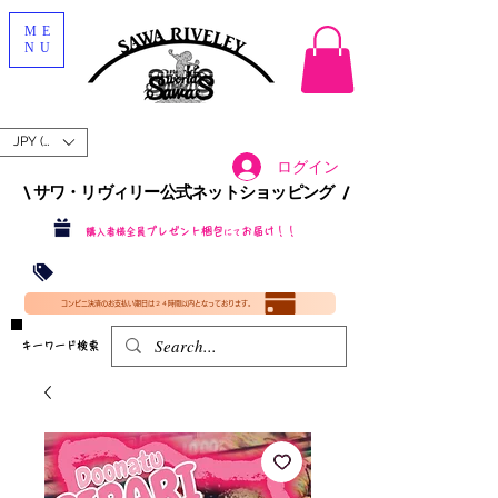
ME
NU
JPY (¥)
ログイン
\ サワ・リヴィリー公式ネットショッピング /​
プレゼント梱包
お届け！！
購入者様全員
にて
沖縄・北海道を含む全国への送料が！
送料
無料！
​35000円
（税込）以上​購入で
​(35000円（税込）未満のご購入は全国送料890円（沖縄・北海道除く）（梱包手数料込み）
コンビニ決済のお支払い期日は２４時間以内となっております。
​キーワード検索