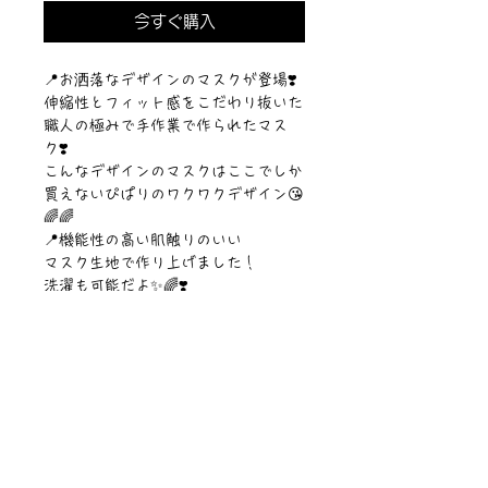
今すぐ購入
︎📍お洒落なデザインのマスクが登場❣️
伸縮性とフィット感をこだわり抜いた
職人の極みで手作業で作られたマス
ク❣️
こんなデザインのマスクはここでしか
買えないぴぱりのワクワクデザイン😘
🌈🌈
📍機能性の高い肌触りのいい
マスク生地で作り上げました！
洗濯も可能だよ✨🌈❣️
【サイズ】レディースサイズ
【素材】ポリエステル
©︎Sawa Riveley./©︎PIPARI STORY.
ニュース一覧
お問い合わせ