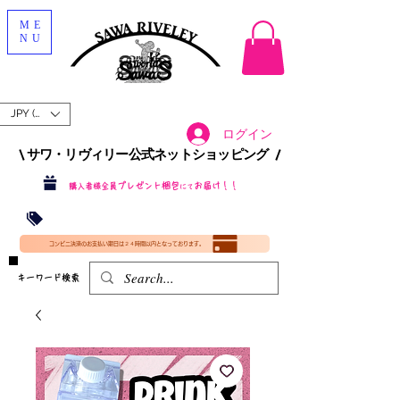
ME
NU
JPY (¥)
ログイン
\ サワ・リヴィリー公式ネットショッピング /​
プレゼント梱包
お届け！！
購入者様全員
にて
沖縄・北海道を含む全国への送料が！
送料
無料！
​35000円
（税込）以上​購入で
​(35000円（税込）未満のご購入は全国送料890円（沖縄・北海道除く）（梱包手数料込み）
コンビニ決済のお支払い期日は２４時間以内となっております。
​キーワード検索