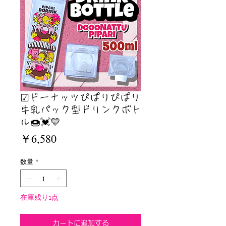
☑︎ドーナッツぴぱりぴぱり
牛乳パック型ドリンクボト
ル🍩💓💛
価
￥6,580
格
数量
*
在庫残り1点
カートに追加する