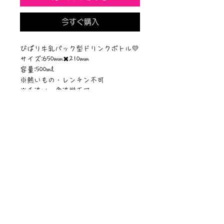
今すぐ購入
ぴぱり牛乳パック型ドリンクボトル💛
サイズ:650mm✖︎210mm
容量:500ml
※熱いもの・レンチン不可
※手洗い・食洗機不可
©︎Sawa Riveley/©︎PIPARI STORY
ニュース一覧
お問い合わせ
サイトマップ
個人情報について
利用規約
著作権・商標
・
ぴぱりグッツ
企業情報
​
特定商取引に関する法律
・
PIPARI Dream ポストカード