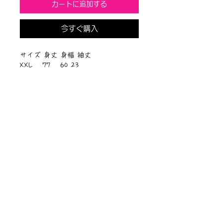
カートに追加する
今すぐ購入
サイズ 身丈 身幅 袖丈
XXL 77 60 23
綿100%
ニュース一覧
お問い合わせ
サイトマップ
個人情報について
利用規約
著作権・商標
・
ぴぱりグッツ
企業情報
​
特定商取引に関する法律
・
PIPARI Dream ポストカード
に基づく表示
・
ぴぱり絵本
・
ぴぱりLINEスタンプ