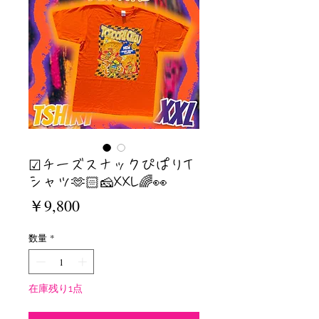
☑︎チーズスナックぴぱりT
シャツ🫶🏻🧀XXL🌈👀
価
￥9,800
格
数量
*
在庫残り1点