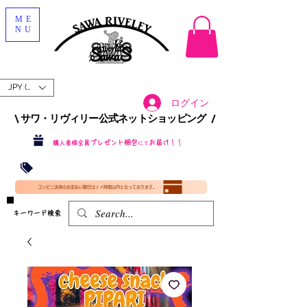
ME
NU
JPY (¥)
ログイン
\ サワ・リヴィリー公式ネットショッピング /​
プレゼント梱包
お届け！！
購入者様全員
にて
沖縄・北海道を含む全国への送料が！
送料
無料！
​35000円
（税込）以上​購入で
​(35000円（税込）未満のご購入は全国送料890円（沖縄・北海道除く）（梱包手数料込み）
コンビニ決済のお支払い期日は２４時間以内となっております。
​キーワード検索