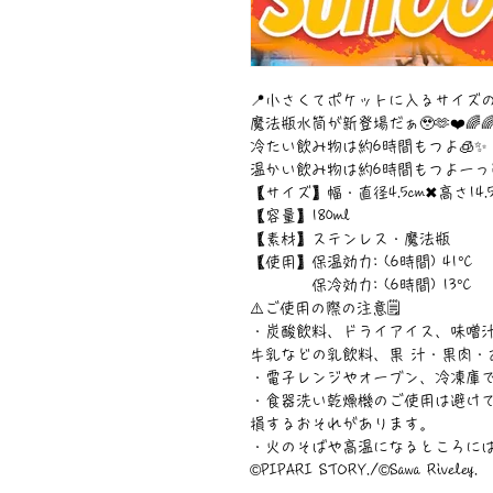
📍小さくてポケットに入るサイズ
魔法瓶水筒が新登場だぁ🥹🫶❤️🌈🌈
冷たい飲み物は約6時間もつよ🧊✨
温かい飲み物は約6時間もつよーっ🍵
【サイズ】幅・直径4.5cm✖︎高さ14.5
【容量】180ml
【素材】ステンレス・魔法瓶
【使用】保温効力: (6時間) 41°C
保冷効力: (6時間) 13°C
⚠️ご使用の際の注意🗒
・炭酸飲料、ドライアイス、味噌汁
牛乳などの乳飲料、果 汁・果肉・
・電子レンジやオーブン、冷凍庫
・食器洗い乾燥機のご使用は避けて
損するおそれがあります。
・火のそばや高温になるところに
©︎PIPARI STORY./©︎Sawa Riveley.