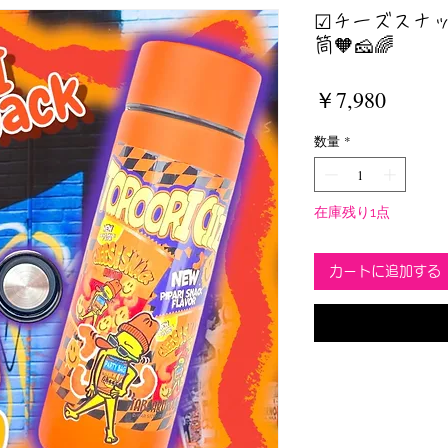
☑︎チーズスナ
筒🧡🧀🌈
価
￥7,980
格
数量
*
在庫残り1点
カートに追加する