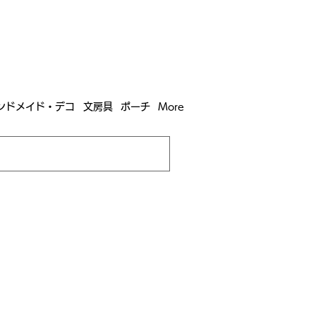
含む全国への送料が！
送料
無料！
込）以上​購入で
購入は全国送料890円（沖縄・北海道除く）
ンドメイド・デコ
文房具
ポーチ
More