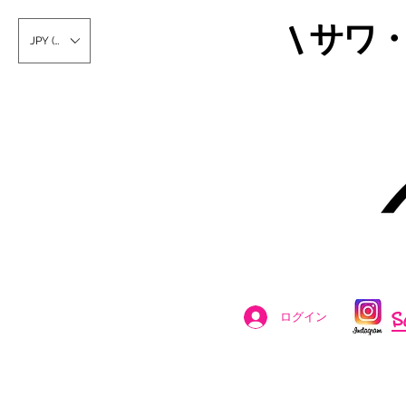
\ サワ
JPY (¥)
S
ログイン