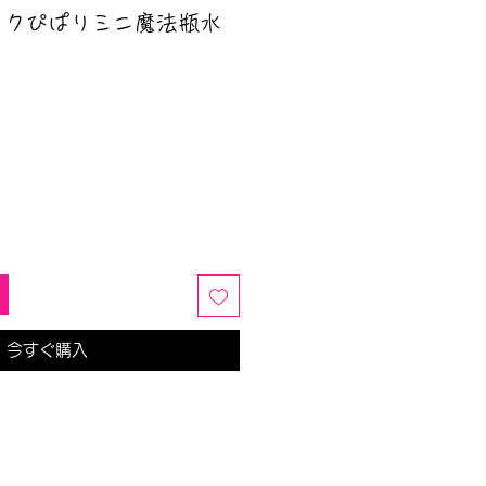
ックぴぱりミニ魔法瓶水
今すぐ購入