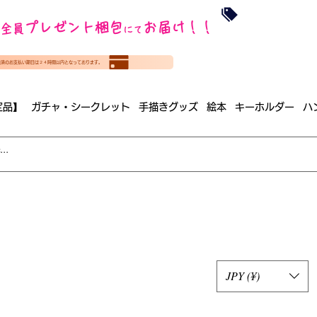
沖縄・北海道を
プレゼント梱包
お届け！！
全員
​35000円
にて
（税
​(35000円（税込）未満のご
決済のお支払い期日は２４時間以内となっております。
（梱包手数料込み）
定品】
ガチャ・シークレット
手描きグッズ
絵本
キーホルダー
ハ
JPY (¥)