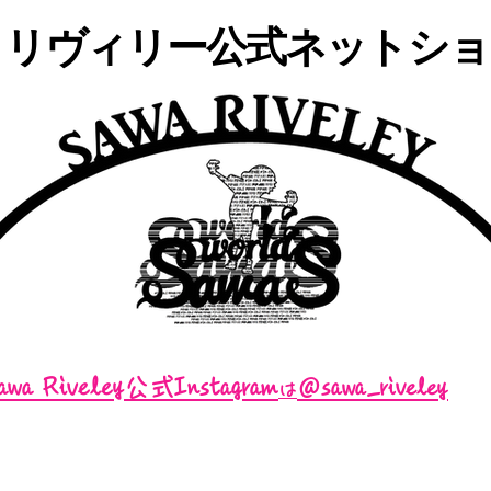
・リヴィリー公式ネットショッ
awa Riveley公式Instagram
＠sawa_riveley
は