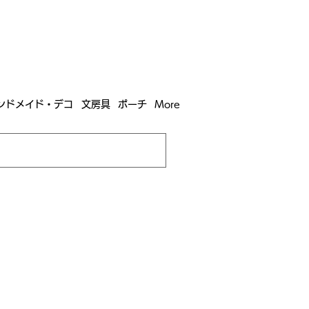
含む全国への送料が！
送料
無料！
込）以上​購入で
購入は全国送料890円（沖縄・北海道除く）
ンドメイド・デコ
文房具
ポーチ
More