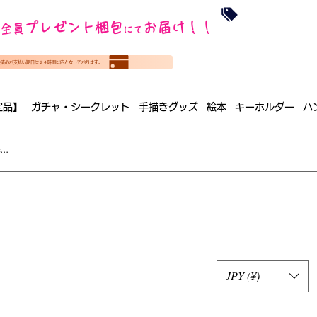
沖縄・北海道を
プレゼント梱包
お届け！！
全員
​35000円
にて
（税
​(35000円（税込）未満のご
決済のお支払い期日は２４時間以内となっております。
（梱包手数料込み）
定品】
ガチャ・シークレット
手描きグッズ
絵本
キーホルダー
ハ
JPY (¥)