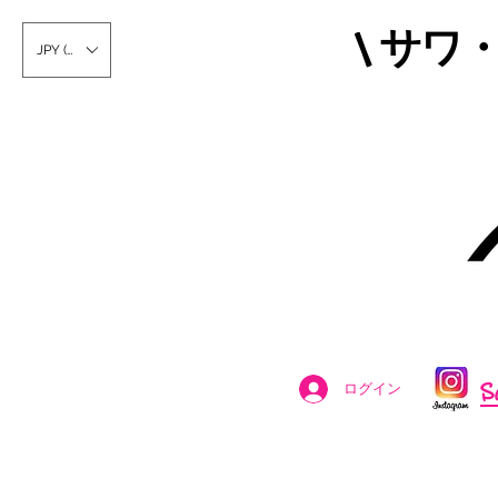
\ サワ
JPY (¥)
S
ログイン