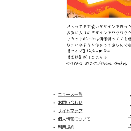
📍とっても可愛いデザインで作ったポ
お気に入りのデザインでワクワクた
フラットポーチは何個持ってても便
なにいれようかなぁって楽しんでねん
【サイズ】12.5cm✖︎18cm
【素材】ポリエステル
©︎PIPARI STORY./©︎Sawa Riveley.
ニュース一覧
お問い合わせ
サイトマップ
個人情報について
利用規約