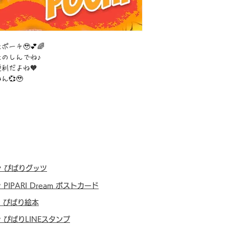
ーチ🥹💕🌈
のしんでね♪
利だよね🧡
💞🥹
・
ぴぱりグッツ
・
PIPARI Dream ポストカード
・
ぴぱり絵本
・
ぴぱりLINEスタンプ