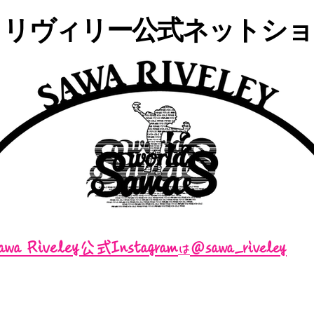
・リヴィリー公式ネットショッ
awa Riveley公式Instagram
＠sawa_riveley
は