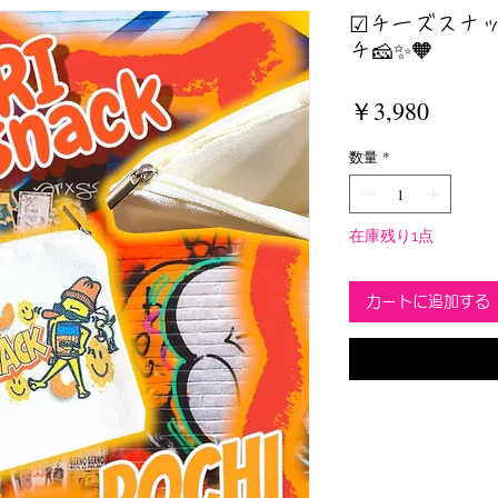
☑︎チーズスナ
チ🧀✨🧡
価
￥3,980
格
数量
*
在庫残り1点
カートに追加する