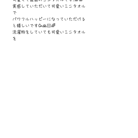
実感していただいて可愛いミニタオル
で
パワフルハッピーになっていただける
と嬉しいです🥳🙏🏻🌈
洗濯物をしていても可愛いミニタオル
を
畳んでいると洗濯物も楽しくできちゃ
う♪
そんな毎回の洗濯時間もハッピーにな
って
もらいたいという、ぴぱりの製造者
『さわ吉』の思いから商品が生まれま
した🧡🧡🧡
【サイズ】200 x 200mm
【材質】綿100%
ニュース一覧
お問い合わせ
サイトマップ