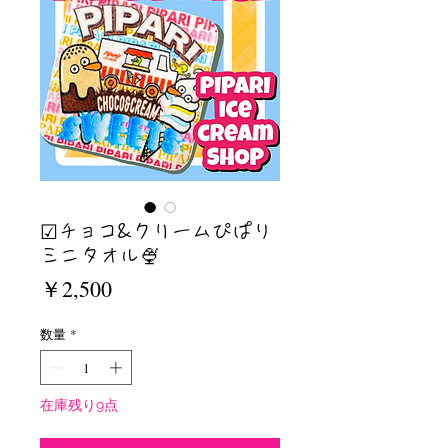
☑︎チョコ&クリームぴぱり
ミニタオル🍨
価
￥2,500
格
数量
*
在庫残り9点