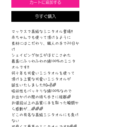
カートに追加する
今すぐ購入
マックスで高級なミニタオル登場‼️
赤ちゃんでも使って頂けるように
素材にはこだわり、職人の手で20日か
け
シェイビング加工がほどこされた
最高にふっわふわの綿100%のミニタ
オルです‼️
何十年も可愛いミニタオルを使って
頂ける上質な可愛いミニタオルが
誕生いたしました‼️🥳✌️🌈
吸収性もバッチリな綿100%なので
お出かけの際の持ち歩きに抜群🌈
お値段以上の品質に手を取った瞬間か
ら感動が…🌈🌈🌈
どこの有名な高級ミニタオルにも負け
ない
可愛くて最高のミニタオルです‼️🌈🌈