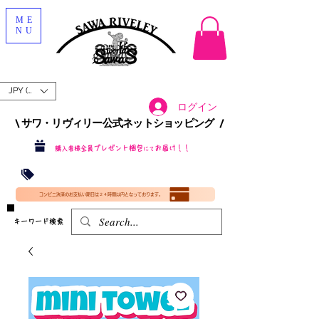
ME
NU
JPY (¥)
ログイン
\ サワ・リヴィリー公式ネットショッピング /​
プレゼント梱包
お届け！！
購入者様全員
にて
沖縄・北海道を含む全国への送料が！
送料
無料！
​35000円
（税込）以上​購入で
​(35000円（税込）未満のご購入は全国送料890円（沖縄・北海道除く）（梱包手数料込み）
コンビニ決済のお支払い期日は２４時間以内となっております。
​キーワード検索