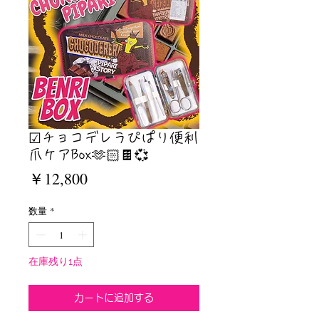
☑︎チョコデレラぴぱり便利
爪ケアBox🫶🏻🍫💞
価
￥12,800
格
数量
*
在庫残り1点
カートに追加する