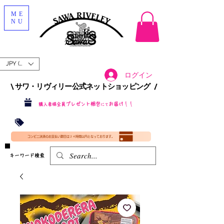
ME
NU
JPY (¥)
ログイン
\ サワ・リヴィリー公式ネットショッピング /​
プレゼント梱包
お届け！！
購入者様全員
にて
沖縄・北海道を含む全国への送料が！
送料
無料！
​35000円
（税込）以上​購入で
​(35000円（税込）未満のご購入は全国送料890円（沖縄・北海道除く）（梱包手数料込み）
コンビニ決済のお支払い期日は２４時間以内となっております。
​キーワード検索