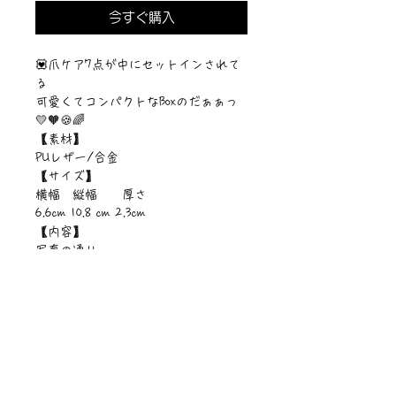
今すぐ購入
💟爪ケア7点が中にセットインされて
る
可愛くてコンパクトなBoxのだぁぁっ
💛🧡🍪🌈
【素材】
PUレザー/合金
【サイズ】
横幅 縦幅 厚さ
6.6cm 10.8 cm 2.3cm
【内容】
写真の通り
【印刷内容】
両面印刷全面フルカラー
©︎Sawa Riveley./©︎PIPARI STORY.
ニュース一覧